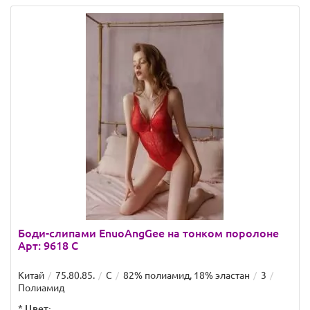
Боди-слипами EnuoAngGee на тонком поролоне
Арт: 9618 C
Китай
75.80.85.
C
82% полиамид, 18% эластан
3
Полиамид
*
Цвет: