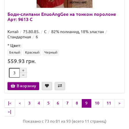
Боди-слипами EnuoAngGee на тонком поролоне
Арт: 9613 C
Китай
75.80.85.
C
82% полиамид, 18% эластан
Стандартная
6
*
Цвет:
Белый
Красный
Черный
559.93 грн.
В корзину
|<
<
3
4
5
6
7
8
9
10
11
>
>|
Показано с 73 по 81 из 93 (всего 11 страниц)