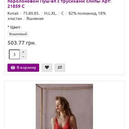
поролоновом Пуш-ап с трусиками слипы Арт:
21859 C
Китай
75.80.85.
M.L.XL.
C
82% полиамид, 18%
эластан
Вшивная
*
Цвет:
Вишневый
503.77 грн.
В корзину