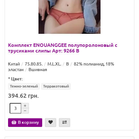
Комплект ENOUANGGEE полупоролоновый с
трусиками слипы Арт: 9266 B
Китай
75.80.85.
M.L.XL.
B
82% полиамид, 18%
эластан
Вшивная
*
Цвет:
Темно-зеленый
Терракотовый
394.62 грн.
В корзину