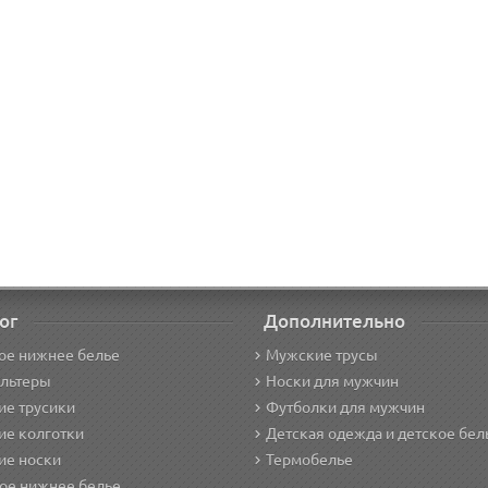
ог
Дополнительно
ое нижнее белье
Мужские трусы
альтеры
Носки для мужчин
е трусики
Футболки для мужчин
ие колготки
Детская одежда и детское бел
ие носки
Термобелье
ое нижнее белье