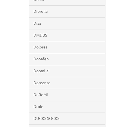
Diorella
Disa
DMDBS
Dolores
Donafen
Doomilai
Doreanse
DoReMi
Drole
DUCKS SOCKS