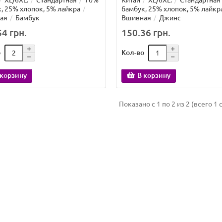
XL/6XL.
Стандартная
70%
Китай
XL/6XL.
Стандартная
, 25% хлопок, 5% лайкра
бамбук, 25% хлопок, 5% лайкр
ая
Бамбук
Вшивная
Джинс
4 грн.
150.36 грн.
о
Кол-во
 корзину
В корзину
Показано с 1 по 2 из 2 (всего 1 