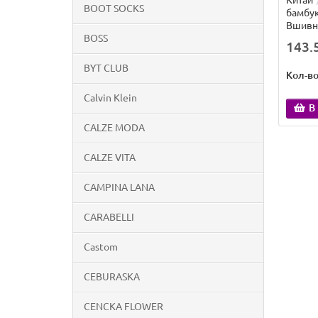
Китай
BOOT SOCKS
бамбук
Вшивн
BOSS
143.5
BYT CLUB
Кол-в
Calvin Klein
В
CALZE MODA
CALZE VITA
CAMPINA LANA
CARABELLI
Castom
CEBURASKA
CENCKA FLOWER