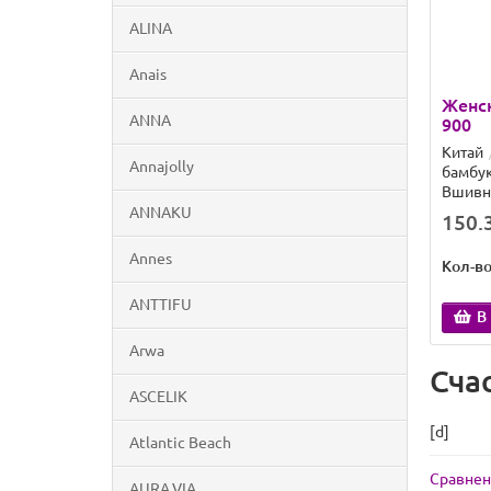
ALINA
Anais
Женск
ANNA
900
Китай
Annajolly
бамбук
Вшивн
ANNAKU
150.3
Annes
Кол-в
ANTTIFU
В
Arwa
Сча
ASCELIK
[d]
Atlantic Beach
Сравнен
AURA.VIA