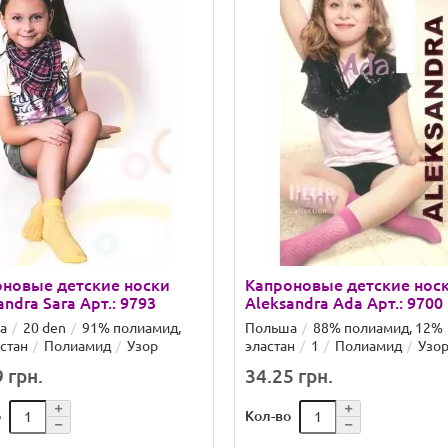
новые детские носки
Капроновые детские нос
andra Sara Арт.: 9793
Aleksandra Ada Арт.: 9700
а
20 den
91% полиамид,
Польша
88% полиамид, 12%
стан
Полиамид
Узор
эластан
1
Полиамид
Узо
 грн.
34.25 грн.
о
Кол-во