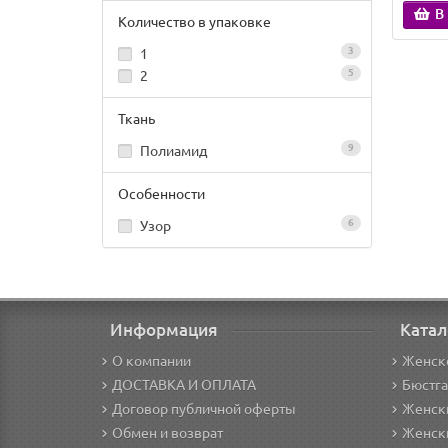
В
Количество в упаковке
3
1
5
2
Ткань
9
Полиамид
Особенности
6
Узор
Информация
Катал
О компании
Женск
ДОСТАВКА И ОПЛАТА
Бюстг
Договор публичной оферты
Женски
Обмен и возврат
Женск