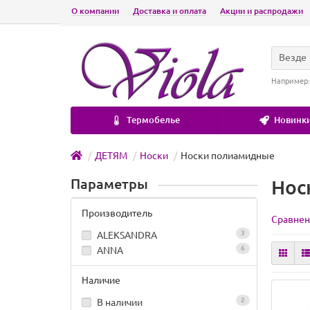
О компании
Доставка и оплата
Акции и распродажи
Везде
Например
Термобелье
Новинки
ДЕТЯМ
Носки
Носки полиамидные
Параметры
Нос
Производитель
Сравнен
3
ALEKSANDRA
6
ANNA
Наличие
2
В наличии