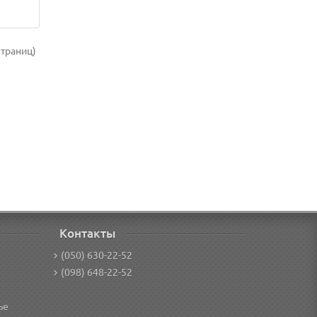
страниц)
Контакты
(050) 630-22-52
(098) 648-22-52
ье