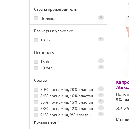
Страна производитель
9
Польша
Размеры в упаковке
1
18-22
Плотность
1
15 den
7
20 den
Состав
Капро
Aleks
1
80% полиамид, 20% эластан
Польш
1
84% полиамид, 16% эластан
9% эла
1
85% полиамид, 15% эластан
32.29
1
88% полиамид, 12% эластан
1
91% полиамид, 9% эластан
Кол-в
Показать все