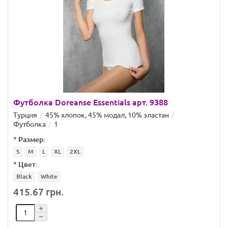
Футболка Doreanse Essentials арт. 9388
Турция
45% хлопок, 45% модал, 10% эластан
Футболка
1
*
Размер:
S
M
L
XL
2XL
*
Цвет:
Black
White
415.67 грн.