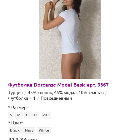
Футболка Doreanse Modal Basic арт. 9367
Турция
45% хлопок, 45% модал, 10% эластан
Футболка
1
Повседневный
*
Размер:
S
M
L
XL
2XL
*
Цвет:
Black
Navy
White
414.34 грн.