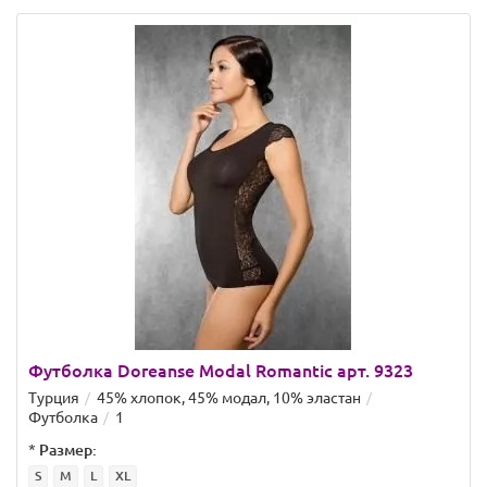
Футболка Doreanse Modal Romantic арт. 9323
Турция
45% хлопок, 45% модал, 10% эластан
Футболка
1
*
Размер:
S
M
L
XL