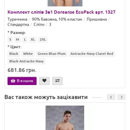
Комплект сліпів 3в1 Doreanse EcoPack арт. 1327
Туреччина
90% бавовна, 10% еластан
Пришивна
Стандартна
Сліпи
3
*
Размер:
S
M
L
XL
2XL
*
Цвет:
Black
White
Green-Blue-Plum
Antracite-Navy-Claret Red
Black-Antracite-Navy
681.86 грн.
В кошик
Вас також можуть зацікавити