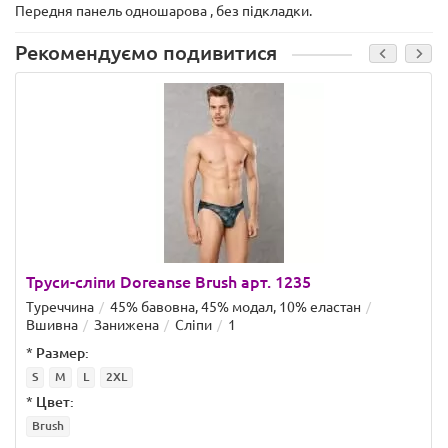
Передня панель одношарова , без підкладки.
Рекомендуємо подивитися
Труси-сліпи Doreanse Brush арт. 1235
Туреччина
45% бавовна, 45% модал, 10% еластан
Вшивна
Занижена
Сліпи
1
*
Размер:
S
M
L
2XL
*
Цвет:
Brush