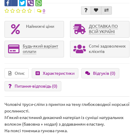
0
Найнижчі ціни
ДОСТАВКА ПО
ВСІЙ УКРАЇНІ
Будь-який варіант
Сотні задоволених
оплати
клієнтів
Опис
Характеристики
Відгуків (0)
Питання-відповідь
(0)
Чоловічі труси-сліпи з принтом на тему глибоководної морської
рослинності.
М'який еластичний дихаючий матеріал із суміші натуральних
волокон (бавовна + модал) з додаванням еластану.
На поясі тоненька гумова гумка.