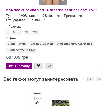
Комплект слипов 3в1 Doreanse EcoPack арт. 1327
Турция
90% хлопок, 10% эластан
Пришивная
Стандартная
Слипы
3
*
Размер:
S
M
L
XL
2XL
*
Цвет:
Black
White
Green-Blue-Plum
Antracite-Navy-Claret Red
Black-Antracite-Navy
681.86 грн.
В корзину
Вас также могут заинтересовать