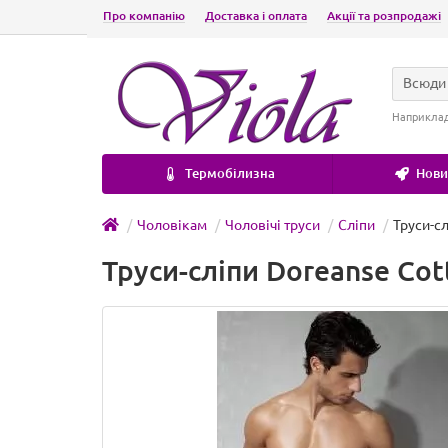
Про компанію
Доставка і оплата
Акції та розпродажі
Всюди
Наприкла
Термобілизна
Новин
Чоловікам
Чоловічі труси
Сліпи
Труси-сл
Труси-сліпи Doreanse Cott