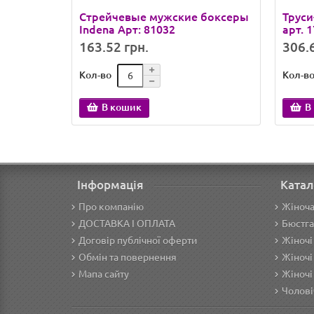
Стрейчевые мужские боксеры
Труси
Indena Арт: 81032
арт. 
163.52 грн.
306.6
Кол-во
Кол-в
В кошик
В
Інформація
Катал
Про компанію
Жіноча
ДОСТАВКА І ОПЛАТА
Бюстга
Договір публічної оферти
Жіночі
Обмін та повернення
Жіночі
Мапа сайту
Жіночі
Чолові