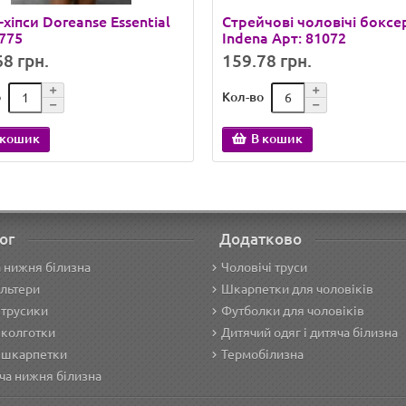
-хіпси Doreanse Essential
Стрейчові чоловічі боксе
1775
Indena Арт: 81072
8 грн.
159.78 грн.
о
Кол-во
 кошик
В кошик
ог
Додатково
 нижня білизна
Чоловічі труси
льтери
Шкарпетки для чоловіків
 трусики
Футболки для чоловіків
 колготки
Дитячий одяг і дитяча білизна
 шкарпетки
Термобілизна
ча нижня білизна