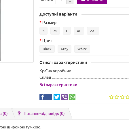
Доступні варіанти
Размер
S
M
L
XL
2XL
Цвет
Black
Grey
White
Стислі характеристики
Країна виробник
Склад
Всі характеристики
в (0)
Питання-відповідь
(0)
шитою широкою гумкою.