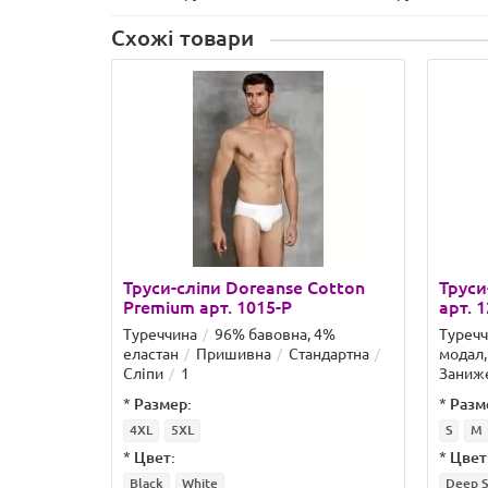
Схожі товари
Труси-сліпи Doreanse Cotton
Труси
Premium арт. 1015-P
арт. 
Туреччина
96% бавовна, 4%
Туреч
еластан
Пришивна
Стандартна
модал,
Сліпи
1
Заниж
*
Размер:
*
Разм
4XL
5XL
S
M
*
Цвет:
*
Цвет
Black
White
Deep S