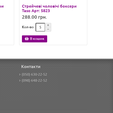
ри
Стрейчеві чоловічі боксери
Труси-бо
Taso Арт: 5823
Memox ар
288.00 грн.
384.98 
Кол-во
Кол-во
В кошик
В ко
Контакти
(050) 630-22-52
(098) 648-22-52