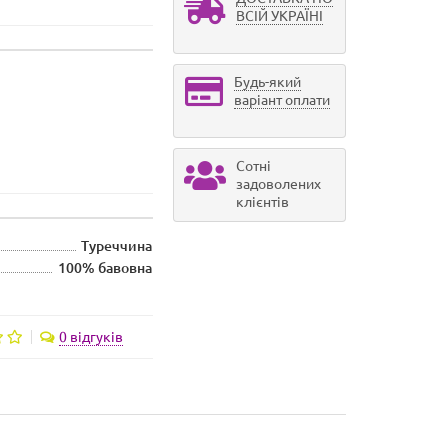
ВСІЙ УКРАЇНІ
Будь-який
варіант оплати
Сотні
задоволених
клієнтів
Туреччина
100% бавовна
0 відгуків