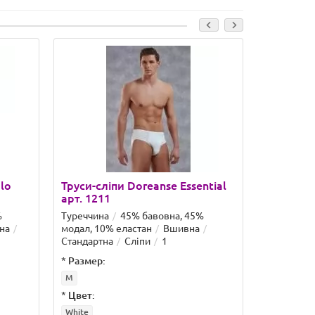
lo
Труси-сліпи Doreanse Essential
Труси-слі
арт. 1211
арт. 1281
%
Туреччина
45% бавовна, 45%
Туреччина
на
модал, 10% еластан
Вшивна
модал, 10
Стандартна
Сліпи
1
Занижена
*
Размер:
*
Размер:
M
S
M
L
*
Цвет:
*
Цвет:
White
Red
Saxe