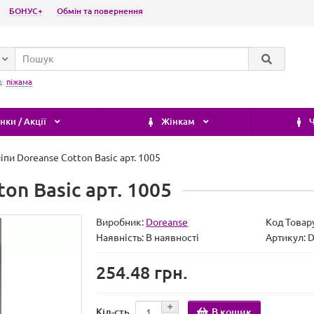
БОНУС+
Обмін та повернення
д:
піжама
ки / Акції
Жінкам
Ч
іпи Doreanse Cotton Basic арт. 1005
on Basic арт. 1005
Виробник:
Doreanse
Код Товар
Наявність:
В наявності
Артикул:
254.48 грн.
В кошик
Кіл-сть