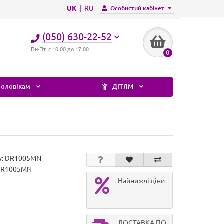
UK
RU
Особистий кабінет
(050) 630-22-52
Пн-Пт, с 10:00 до 17:00
0
оловікам
ДІТЯМ
у:
DR1005MN
 DR1005MN
Найнижчі ціни
ДОСТАВКА ПО