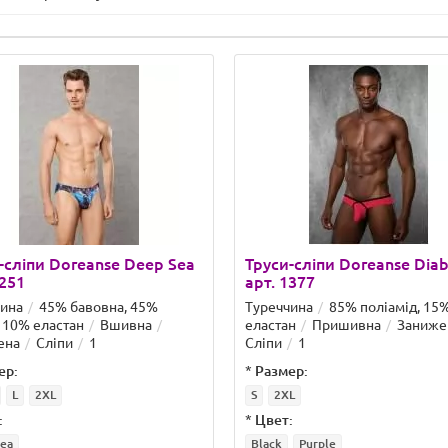
-сліпи Doreanse Deep Sea
Труси-сліпи Doreanse Diab
1251
арт. 1377
чина
45% бавовна, 45%
Туреччина
85% поліамід, 15
 10% еластан
Вшивна
еластан
Пришивна
Заниже
ена
Сліпи
1
Сліпи
1
ер:
*
Размер:
L
2XL
S
2XL
:
*
Цвет:
ea
Black
Purple