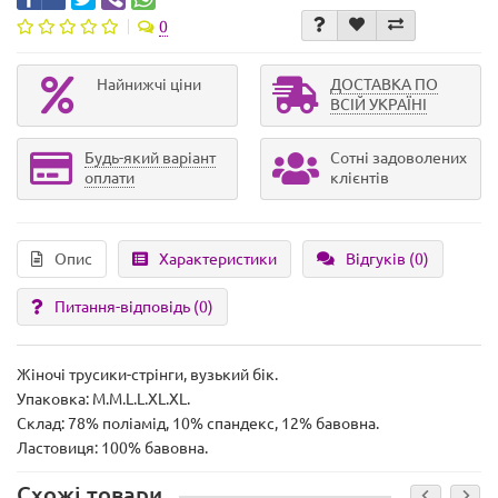
0
Найнижчі ціни
ДОСТАВКА ПО
ВСІЙ УКРАЇНІ
Будь-який варіант
Сотні задоволених
оплати
клієнтів
Опис
Характеристики
Відгуків (0)
Питання-відповідь
(0)
Жіночі трусики-стрінги, вузький бік.
Упаковка: M.M.L.L.XL.XL.
Склад: 78% поліамід, 10% спандекс, 12% бавовна.
Ластовиця: 100% бавовна.
Схожі товари