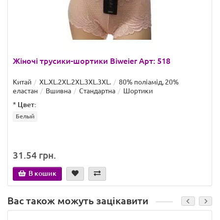
Жіночі трусики-шортики Biweier Арт: 518
Китай
XL.XL.2XL.2XL.3XL.3XL.
80% поліамід, 20%
еластан
Вшивна
Стандартна
Шортики
*
Цвет:
Белый
31.54 грн.
В кошик
Вас також можуть зацікавити