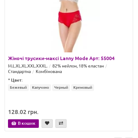
Жіночі трусики-максі Lanny Mode Арт: 55004
M.L.XL.XL.XXL.ХХХL.
82% нейлон, 18% еластан
Стандартна
Комбінована
*
Цвет:
Бежевый
Капучино
Черный
Кремовый
128.02 грн.
В кошик