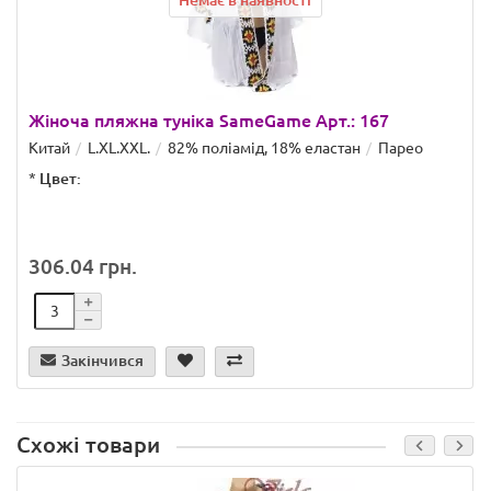
Немає в наявності
Жіноча пляжна туніка SameGame Арт.: 167
Китай
L.XL.XXL.
82% поліамід, 18% еластан
Парео
*
Цвет:
306.04 грн.
Закінчився
Схожі товари