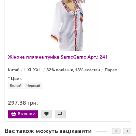
Жіноча пляжна туніка SameGame Арт.: 241
Китай
L.XL.XXL.
82% поліамід, 18% еластан
Парео
*
Цвет:
Белый
Черный
297.38 грн.
В кошик
Вас також можуть зацікавити