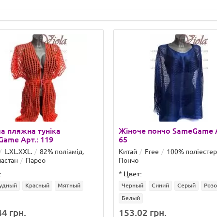
а пляжна туніка
Жіноче пончо SameGame А
ame Арт.: 119
65
L.XL.XXL.
82% поліамід,
Китай
Free
100% поліестер
астан
Парео
Пончо
:
*
Цвет:
удный
Красный
Мятный
Черный
Синий
Серый
Роз
Белый
4 грн.
153.02 грн.