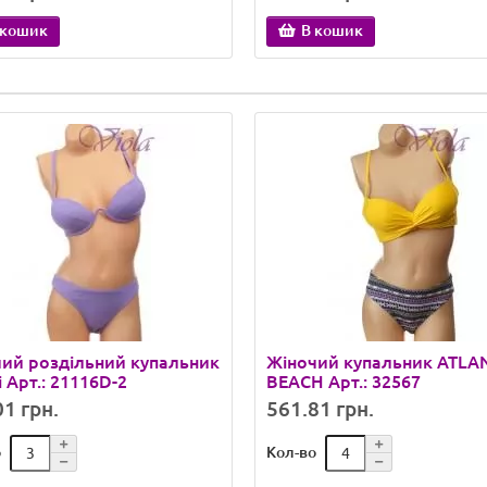
 кошик
В кошик
ий роздільний купальник
Жіночий купальник ATLA
i Арт.: 21116D-2
BEACH Арт.: 32567
1 грн.
561.81 грн.
о
Кол-во