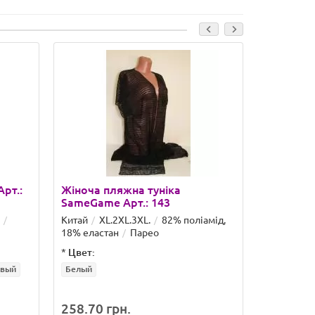
рт.:
Жіноча пляжна туніка
Жіноча п
SameGame Арт.: 143
SameGame
Китай
XL.2XL.3XL.
82% поліамід,
Китай
M.
18% еластан
Парео
еластан
*
Цвет:
*
Цвет:
овый
Белый
Бордовый
258.70 грн.
189.98 