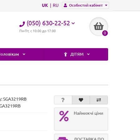
UK
RU
Особистий кабінет
(050) 630-22-52
Пн-Пт, с 10:00 до 17:00
0
оловікам
ДІТЯМ
у:
SGA3219RB
SGA3219RB
Найнижчі ціни
ДОСТАВКА ПО