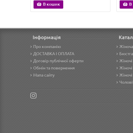
В кошик
В
Інформація
Катал
Про компанію
Жіноча
ДОСТАВКА І ОПЛАТА
Бюстга
Договір публічної оферти
Жіночі
Обмін та повернення
Жіночі
Мапа сайту
Жіночі
Чолові