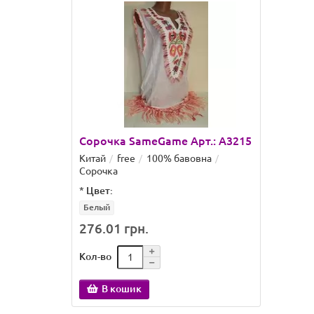
Сорочка SameGame Арт.: A3215
Китай
free
100% бавовна
Сорочка
*
Цвет:
Белый
276.01 грн.
Кол-во
В кошик