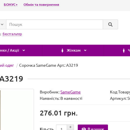
БОНУС+
Обмін та повернення
д:
бюстгальтер
ки / Акції
Жінкам
Ч
ий одяг
Сорочка SameGame Арт.: A3219
 A3219
Виробник:
SameGame
Код Товар
Наявність:
В наявності
Артикул: 
276.01 грн.
В кошик
Кіл-сть