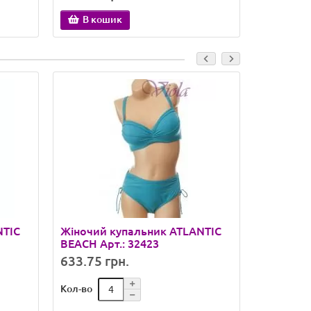
В кошик
В ко
NTIC
Жіночий купальник ATLANTIC
Жіночий
BEACH Арт.: 32423
ATLANTIC
633.75 грн.
615.48 
Кол-во
Кол-во