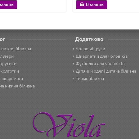
 кошик
В кошик
ог
Додатково
 нижня білизна
Чоловічі труси
льтери
Шкарпетки для чоловіків
 трусики
Футболки для чоловіків
 колготки
Дитячий одяг і дитяча білизна
 шкарпетки
Термобілизна
ча нижня білизна