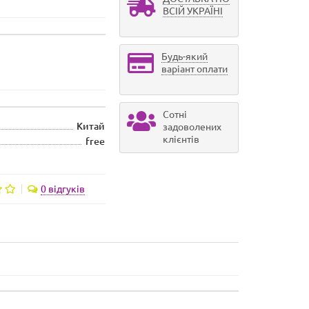
ВСІЙ УКРАЇНІ
Будь-який
варіант оплати
Сотні
Китай
задоволених
клієнтів
free
0 відгуків