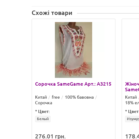
Схожі товари
Сорочка SameGame Арт.: A3215
Жіноч
SameG
Китай
free
100% бавовна
Китай
Сорочка
18% ел
*
Цвет:
*
Цвет
Белый
Изумр
276.01 грн.
178.4