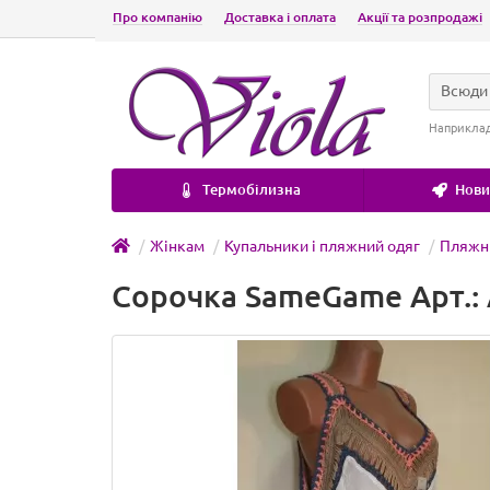
Про компанію
Доставка і оплата
Акції та розпродажі
Всюди
Наприкла
Термобілизна
Новин
Жінкам
Купальники і пляжний одяг
Пляжн
Сорочка SameGame Арт.: