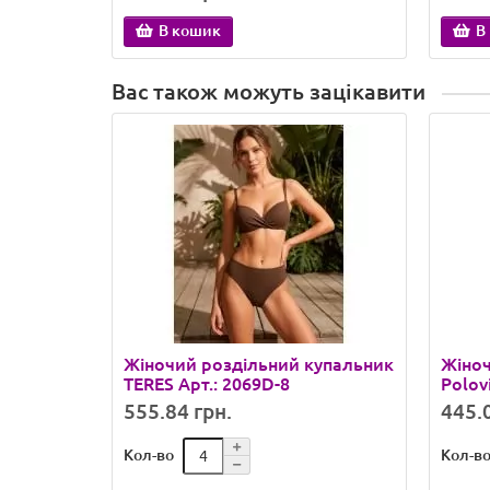
В кошик
В
Вас також можуть зацікавити
Жіночий роздільний купальник
Жіноч
TERES Арт.: 2069D-8
Polov
555.84 грн.
445.0
Кол-во
Кол-в