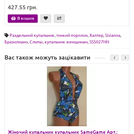
427.55 грн.
В кошик
Раздельний купальник
,
тонкий поролон
,
Халтер
,
Sisianna
,
Бразилиано
,
Слипы
,
купальник женщинам
,
SS5027NN
Вас також можуть зацікавити
Жіночий купальник купальник SameGame Арт.: