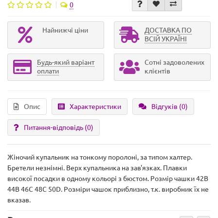
0
Найнижчі ціни
ДОСТАВКА ПО
ВСІЙ УКРАЇНІ
Будь-який варіант
Сотні задоволених
оплати
клієнтів
Опис
Характеристики
Відгуків (0)
Питання-відповідь
(0)
Жіночий купальник на тонкому поролоні, за типом халтер.
Бретели незнімні. Верх купальника на зав'язках. Плавки
високої посадки в одному кольорі з бюстом. Розмір чашки 42B
44B 46C 48C 50D. Розміри чашок приблизно, т.к. виробник їх не
вказав.