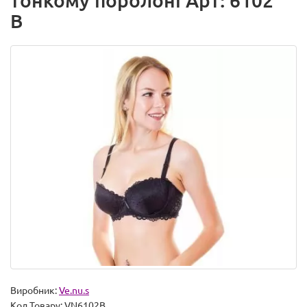
тонкому поролоні Арт: 6102
B
Виробник:
Ve.nu.s
Код Товару:
VN6102B