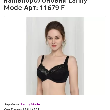
напівпоролоновий Lanny
Mode Арт: 11679 F
Виробник:
Lanny Mode
Код Товару:
LM11679F