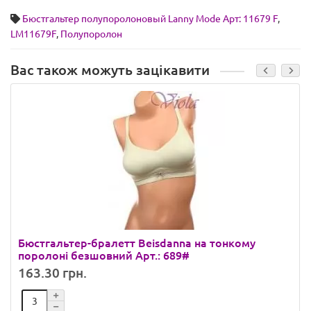
Бюстгальтер полупоролоновый Lanny Mode Арт: 11679 F
,
LM11679F
,
Полупоролон
Вас також можуть зацікавити
Бюстгальтер-бралетт Beisdanna на тонкому
поролоні безшовний Арт.: 689#
163.30 грн.