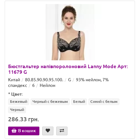
Бюстгальтер напівпоролоновий Lanny Mode Арт:
11679 G
Китай
80.85.90.90.95.100.
G
93% нейлон, 7%
спандекс
6
Нейлон
*
Цвет:
Бежевый
Черный с бежевым
Белый
Синий с белым
Черный
286.33 грн.
В кошик