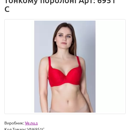
тонкому поролоні Арт: 6951
C
Виробник:
Ve.nu.s
Код Товару:
VN6951C