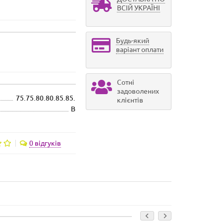
ВСІЙ УКРАЇНІ
Будь-який
варіант оплати
Сотні
задоволених
75.75.80.80.85.85.
клієнтів
B
0 відгуків