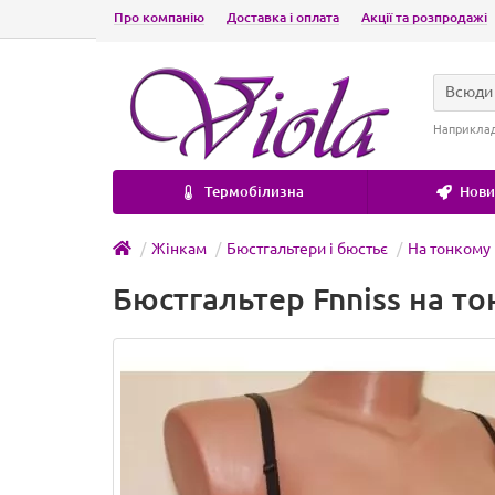
Про компанію
Доставка і оплата
Акції та розпродажі
Всюди
Наприкла
Термобілизна
Новин
Жінкам
Бюстгальтери і бюстьє
На тонкому
Бюстгальтер Fnniss на то