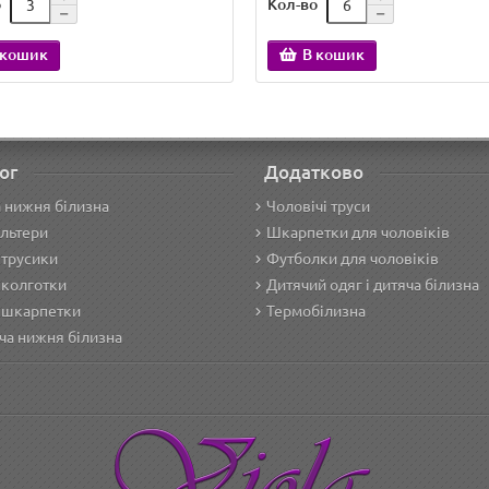
о
Кол-во
 кошик
В кошик
ог
Додатково
 нижня білизна
Чоловічі труси
льтери
Шкарпетки для чоловіків
 трусики
Футболки для чоловіків
 колготки
Дитячий одяг і дитяча білизна
 шкарпетки
Термобілизна
ча нижня білизна