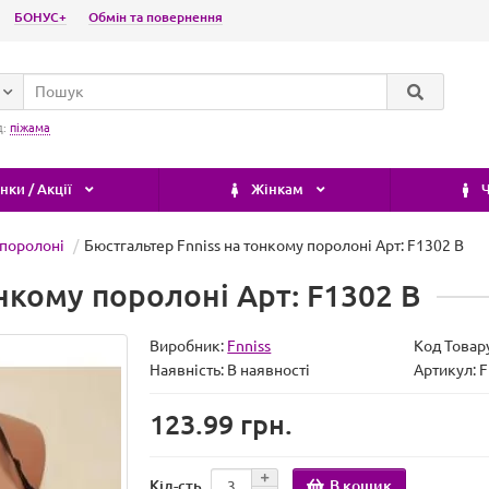
БОНУС+
Обмін та повернення
д:
піжама
ки / Акції
Жінкам
Ч
 поролоні
Бюстгальтер Fnniss на тонкому поролоні Арт: F1302 B
нкому поролоні Арт: F1302 B
Виробник:
Fnniss
Код Товар
Наявність:
В наявності
Артикул: 
123.99 грн.
В кошик
Кіл-сть