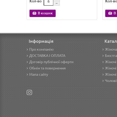
Кол-во
Кол-в
В кошик
В
Інформація
Катал
Про компанію
Жіноча
ДОСТАВКА І ОПЛАТА
Бюстга
Договір публічної оферти
Жіночі
Обмін та повернення
Жіночі
Мапа сайту
Жіночі
Чолові