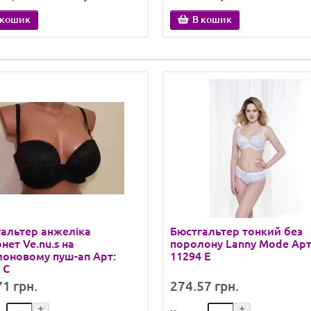
 кошик
В кошик
альтер анжеліка
Бюстгальтер тонкий без
нет Ve.nu.s на
поролону Lanny Mode Арт
оновому пуш-ап Арт:
11294 E
 C
1 грн.
274.57 грн.