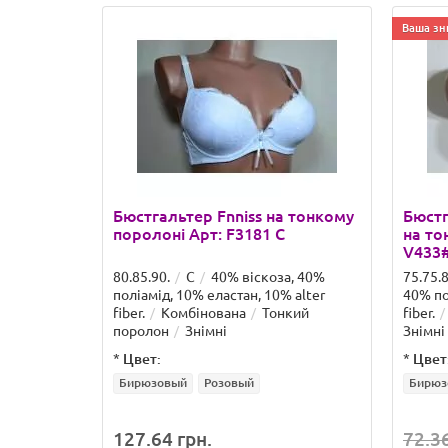
Ваша зн
Бюстгальтер Fnniss на тонкому
Бюстг
поролоні Арт: F3181 C
на то
V433
80.85.90.
C
40% віскоза, 40%
75.75.8
поліамід, 10% еластан, 10% alter
40% по
fiber.
Комбінована
Тонкий
fiber.
поролон
Знімні
Знімні
*
Цвет:
*
Цвет
Бирюзовый
Розовый
Бирюз
127.64 грн.
72.36