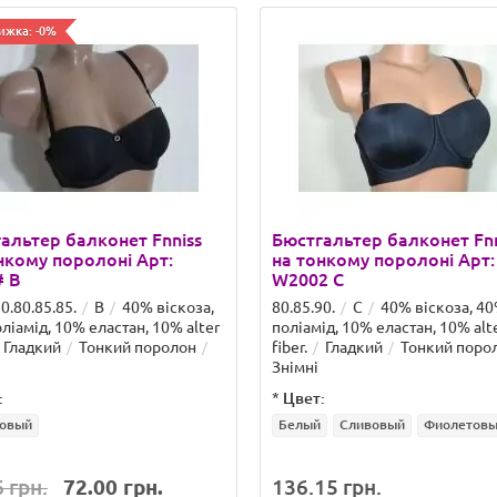
ижка: -0%
альтер балконет Fnniss
Бюстгальтер балконет Fnn
нкому поролоні Арт:
на тонкому поролоні Арт:
# B
W2002 C
0.80.85.85.
B
40% віскоза,
80.85.90.
C
40% віскоза, 4
ліамід, 10% еластан, 10% alter
поліамід, 10% еластан, 10% alt
Гладкий
Тонкий поролон
fiber.
Гладкий
Тонкий поро
Знімні
:
*
Цвет:
овый
Белый
Сливовый
Фиолетов
 грн.
72.00 грн.
136.15 грн.