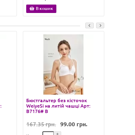
В кошик
В ко
Бюстгальтер без кісточок
Бюстгаль
:
WeiyeSi на литій чашці Арт:
гелевому
B7176# B
B
167.35 грн.
99.00 грн.
143.73 