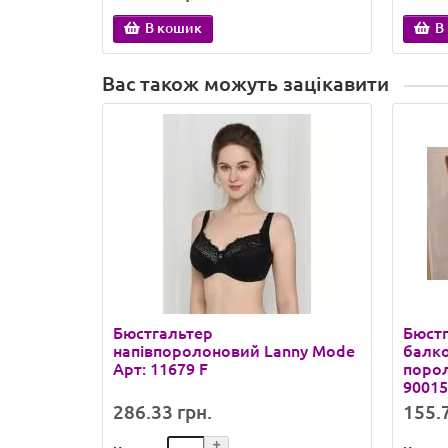
В кошик
В
Вас також можуть зацікавити
Бюстгальтер
Бюстг
напівпоролоновий Lanny Mode
балко
Арт: 11679 F
порол
90015
286.33 грн.
155.7