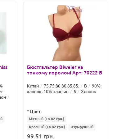
iss
Бюстгальтер Biweier на
Бюстгаль
тонкому поролоні Арт: 70222 B
тонкому 
C
0%
Китай
75.75.80.80.85.85.
B
90%
80.80.85.85
er
хлопок, 10% эластан
6
Хлопок
10% еласт
лон
поролон
*
Цвет:
*
Цвет:
ый
Мятный
(+4.82 грн.)
Темно-син
Красный
(+4.82 грн.)
Изумрудный
Графитовы
99.51 грн.
123.39 