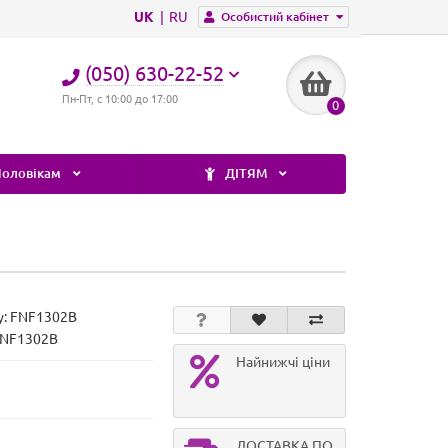
UK
RU
Особистий кабінет
(050) 630-22-52
Пн-Пт, с 10:00 до 17:00
0
оловікам
ДІТЯМ
у:
FNF1302B
FNF1302B
Найнижчі ціни
ДОСТАВКА ПО