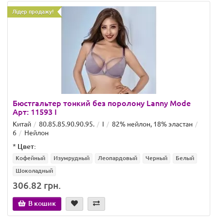
Лідер продажу!
Бюстгальтер тонкий без поролону Lanny Mode
Арт: 11593 I
Китай
80.85.85.90.90.95.
I
82% нейлон, 18% эластан
6
Нейлон
*
Цвет:
Кофейный
Изумрудный
Леопардовый
Черный
Белый
Шоколадный
306.82 грн.
В кошик