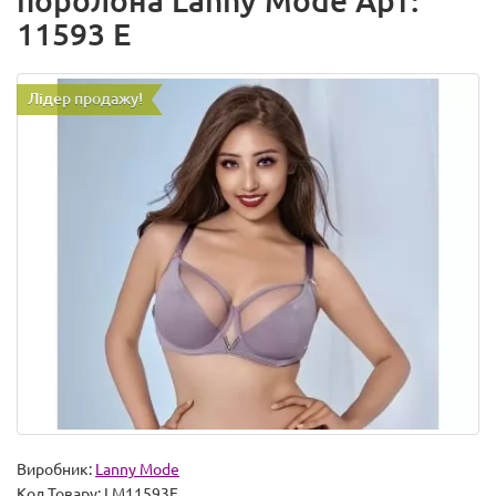
поролона Lanny Mode Арт:
11593 E
Лідер продажу!
Виробник:
Lanny Mode
Код Товару:
LM11593E