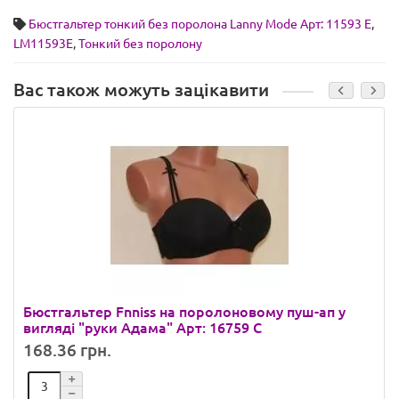
Бюстгальтер тонкий без поролона Lanny Mode Арт: 11593 E
,
LM11593E
,
Тонкий без поролону
Вас також можуть зацікавити
Бюстгальтер Fnniss на поролоновому пуш-ап у
вигляді "руки Адама" Арт: 16759 C
168.36 грн.