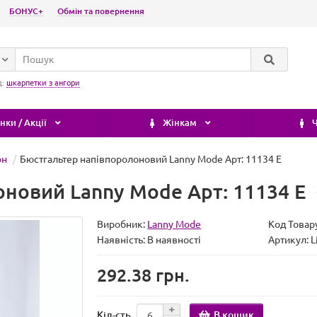
БОНУС+
Обмін та повернення
д:
шкарпетки з ангори
ки / Акції
Жінкам
Ч
он
Бюстгальтер напівпоролоновий Lanny Mode Арт: 11134 E
новий Lanny Mode Арт: 11134 E
Виробник:
Lanny Mode
Код Товар
Наявність:
В наявності
Артикул: 
292.38 грн.
В кошик
Кіл-сть