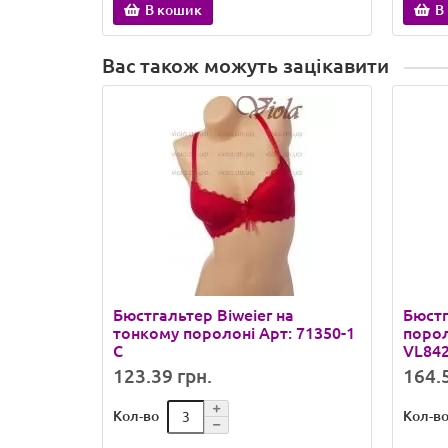
В кошик
В
Вас також можуть зацікавити
Бюстгальтер Biweier на
Бюстг
тонкому поролоні Арт: 71350-1
порол
C
VL842
123.39 грн.
164.5
Кол-во
Кол-в