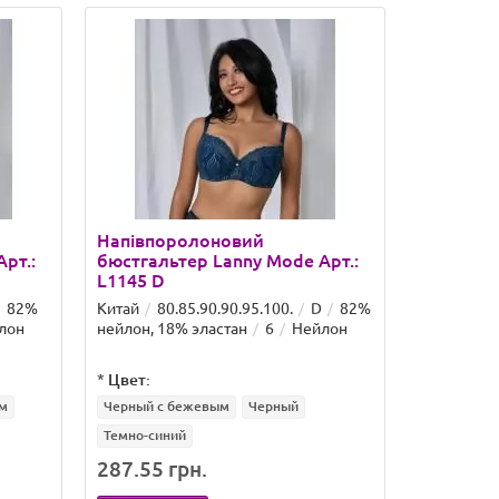
Напівпоролоновий
Напівпо
рт.:
бюстгальтер Lanny Mode Арт.:
бюстгаль
L1145 D
L1145 E
82%
Китай
80.85.90.90.95.100.
D
82%
Китай
80
лон
нейлон, 18% эластан
6
Нейлон
нейлон, 1
*
Цвет:
*
Цвет:
м
Черный с бежевым
Черный
Черный с 
Темно-синий
Темно-син
287.55 грн.
287.55 