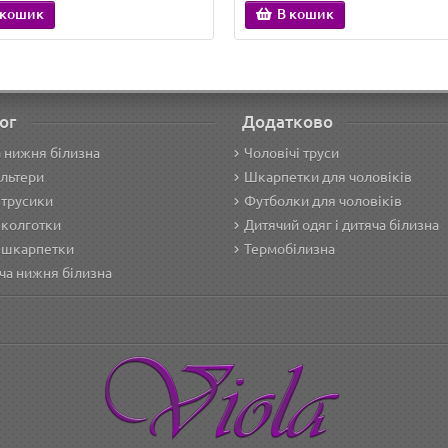
 кошик
В кошик
ог
Додатково
 нижня білизна
Чоловічі труси
льтери
Шкарпетки для чоловіків
 трусики
Футболки для чоловіків
 колготки
Дитячий одяг і дитяча білизна
 шкарпетки
Термобілизна
ча нижня білизна