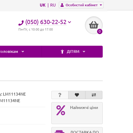
UK
RU
Особистий кабінет
(050) 630-22-52
Пн-Пт, с 10:00 до 17:00
0
оловікам
ДІТЯМ
у:
LM11134NE
LM11134NE
Найнижчі ціни
ДОСТАВКА ПО