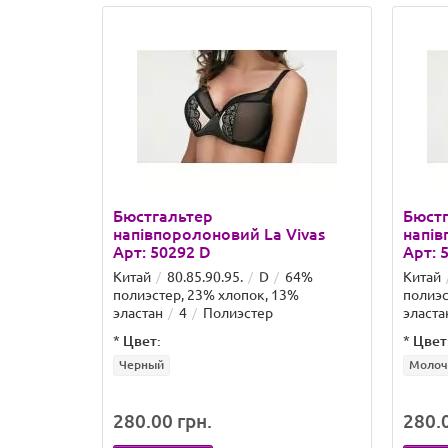
Бюстгальтер
Бюст
напівпоролоновий La Vivas
напів
Арт: 50292 D
Арт: 
Китай
80.85.90.95.
D
64%
Китай
полиэстер, 23% хлопок, 13%
полиэс
эластан
4
Полиэстер
эласта
*
Цвет:
*
Цвет
Черный
Молоч
280.00 грн.
280.0