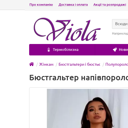
Про компанію
Доставка і оплата
Акції та розпродажі
Всюди
Наприкла
Термобілизна
Новин
Жінкам
Бюстгальтери і бюстьє
Полупорол
Бюстгальтер напівпороло