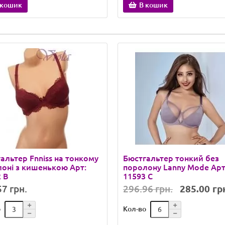
 кошик
В кошик
альтер Fnniss на тонкому
Бюстгальтер тонкий без
оні з кишенькою Арт:
поролону Lanny Mode Арт
 B
11593 C
7 грн.
296.96 грн.
285.00 гр
о
Кол-во