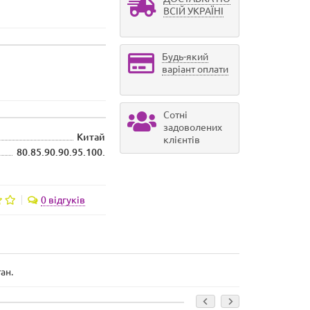
ВСІЙ УКРАЇНІ
Будь-який
варіант оплати
Сотні
задоволених
Китай
клієнтів
80.85.90.90.95.100.
0 відгуків
ан.