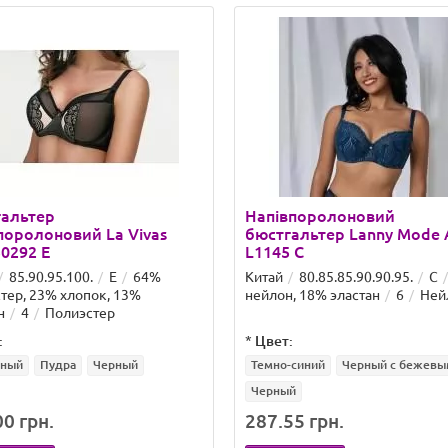
гальтер
Напівпоролоновий
поролоновий La Vivas
бюстгальтер Lanny Mode А
50292 E
L1145 C
85.90.95.100.
E
64%
Китай
80.85.85.90.90.95.
C
тер, 23% хлопок, 13%
нейлон, 18% эластан
6
Ней
н
4
Полиэстер
:
*
Цвет:
ный
Пудра
Черный
Темно-синий
Черный с бежевы
Черный
0 грн.
287.55 грн.