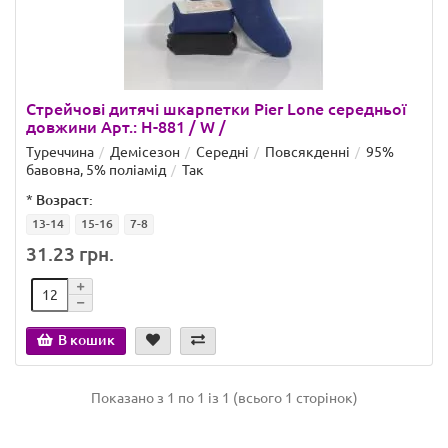
Стрейчові дитячі шкарпетки Pier Lone середньої
довжини Арт.: H-881 / W /
Туреччина
Демісезон
Середні
Повсякденні
95%
бавовна, 5% поліамід
Так
*
Возраст:
13-14
15-16
7-8
31.23 грн.
В кошик
Показано з 1 по 1 із 1 (всього 1 сторінок)