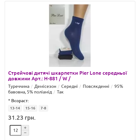
Стрейчові дитячі шкарпетки Pier Lone середньої
довжини Арт.: H-881 / W /
Туреччина
Демісезон
Середні
Повсякденні
95%
бавовна, 5% поліамід
Так
*
Возраст:
13-14
15-16
7-8
31.23 грн.