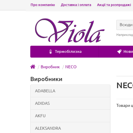
Про компанію
Доставка і оплата
Акції та розпродажі
Всюди
Наприкла
Термобілизна
Новин
Виробник
NECO
Виробники
NE
ADABELLA
ADIDAS
Товари ц
AKFU
ALEKSANDRA