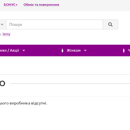
БОНУС+
Обмін та повернення
д:
lanny
ки / Акції
Жінкам
Ч
CO
ього виробника відсутні.