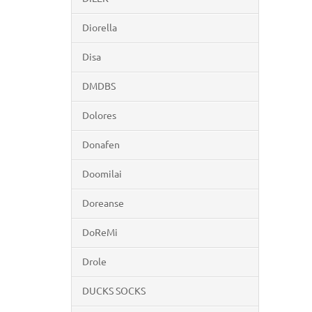
Diorella
Disa
DMDBS
Dolores
Donafen
Doomilai
Doreanse
DoReMi
Drole
DUCKS SOCKS