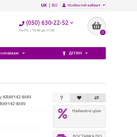
UK
RU
Особистий кабінет
(050) 630-22-52
Пн-Пт, с 10:00 до 17:00
0
оловікам
ДІТЯМ
у:
KRAY142-8MN
KRAY142-8MN
Найнижчі ціни
ДОСТАВКА ПО