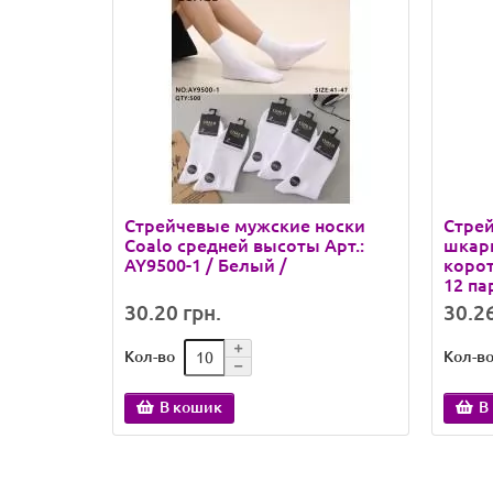
Стрейчевые мужские носки
Стрей
Coalo средней высоты Арт.:
шкар
AY9500-1 / Белый /
корот
12 па
30.20 грн.
30.26
Кол-во
Кол-в
В кошик
В