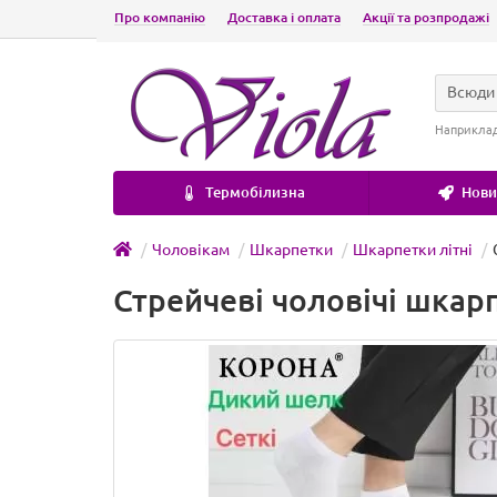
Про компанію
Доставка і оплата
Акції та розпродажі
Всюди
Наприкла
Термобілизна
Новин
Чоловікам
Шкарпетки
Шкарпетки літні
Стрейчеві чоловічі шкар