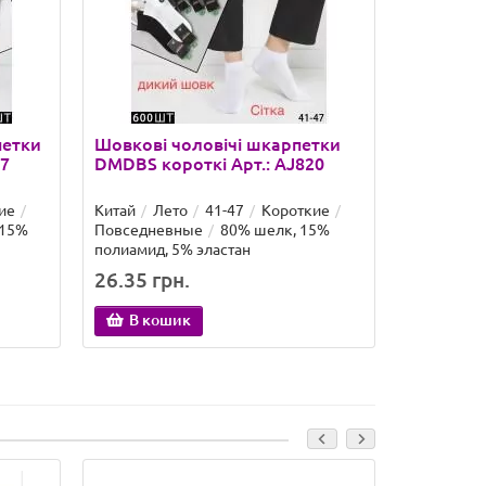
петки
Шовкові чоловічі шкарпетки
Бамбуков
07
DMDBS короткі Арт.: AJ820
КОРОНА к
ие
Китай
Лето
41-47
Короткие
Китай
Ле
 15%
Повседневные
80% шелк, 15%
Повседне
полиамид, 5% эластан
полиамид,
26.35 грн.
21.96 гр
В кошик
В ко