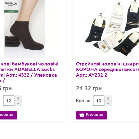
чові бамбукові чоловічі
Стрейчеві чоловічі шкар
петки ADABELLA Socks
КОРОНА середньої висот
кі Арт.: 4332 / Упаковка
Арт.: AY202-2
р /
 грн.
24.32 грн.
о
Кол-во
 кошик
В кошик