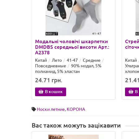
Модальні чоловічі шкарпетки
Стрей
DMDBS середньої висоти Арт.:
сіточ
A2378
Китай
Лето
41-47
Средние
Китай
Повседневные
90% модал, 5%
Ультра
полиамид, 5% эластан
хлопок
24.71 грн.
21.41
В кошик
В
Носки летние
,
КОРОНА
Вас також можуть зацікавити