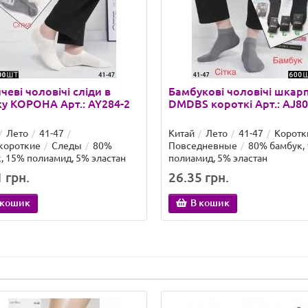
чеві чоловічі сліди в
Бамбукові чоловічі шкар
ку КОРОНА Арт.: AY284-2
DMDBS короткі Арт.: AJ8
Лето
41-47
Китай
Лето
41-47
Коротк
короткие
Следы
80%
Повседневные
80% бамбук,
, 15% полиамид, 5% эластан
полиамид, 5% эластан
 грн.
26.35 грн.
 кошик
В кошик