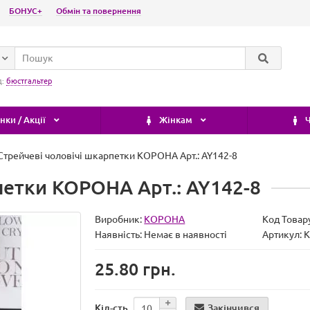
БОНУС+
Обмін та повернення
д:
бюстгальтер
ки / Акції
Жінкам
Ч
Стрейчеві чоловічі шкарпетки КОРОНА Арт.: AY142-8
петки КОРОНА Арт.: AY142-8
Виробник:
КОРОНА
Код Товар
Наявність:
Немає в наявності
Артикул: 
25.80 грн.
Закінчився
Кіл-сть