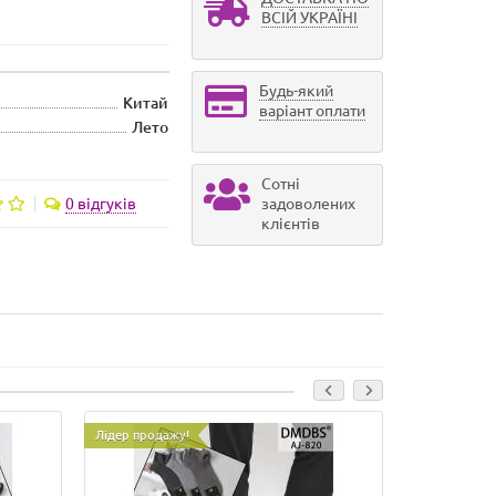
ВСІЙ УКРАЇНІ
Будь-який
Китай
варіант оплати
Лето
Сотні
0 відгуків
задоволених
клієнтів
Лідер продажу!