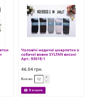
петки
Чоловічі медичні шкарпетки з
Кашеміро
и
собачої вовни SYLTAN високі
шкарпет
Арт.: 9301E-1
високі Ар
46.04 грн.
41.97 гр
Кол-во
Кол-во
В кошик
В ко