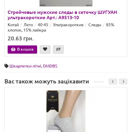
Стрейчевые мужские следы в сеточку ШУГУАН
ультракороткие Арт.: A9513-10
Китай
Лето
40-45
Ультракороткие
Следы
85%
хлопок, 15% лайкра
20.63 грн.
В кошик
Шкарпетки літні
,
DMDBS
Вас також можуть зацікавити