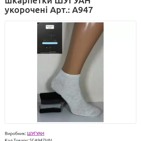
шкарпетки ШУГУАН
укорочені Арт.: A947
Виробник:
ШУГУАН
Код Товару:
SGA947MN