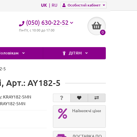
UK
RU
Особистий кабінет
(050) 630-22-52
Пн-Пт, с 10:00 до 17:00
0
оловікам
ДІТЯМ
2-5
, Арт.: AY182-5
у:
KRAY182-5MN
KRAY182-5MN
Найнижчі ціни
ДОСТАВКА ПО