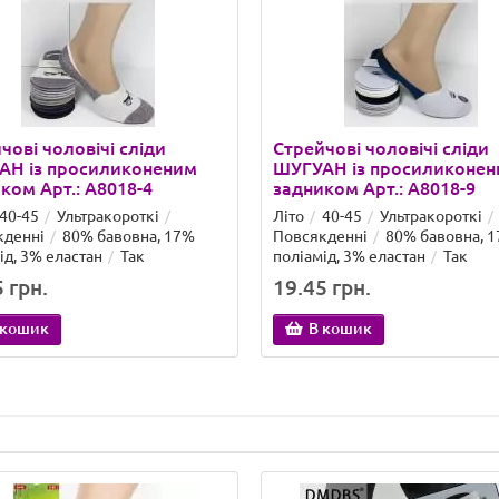
чові чоловічі сліди
Стрейчові чоловічі сліди
АН із просиликоненим
ШУГУАН із просиликоне
ком Арт.: A8018-4
задником Арт.: A8018-9
40-45
Ультракороткі
Літо
40-45
Ультракороткі
кденні
80% бавовна, 17%
Повсякденні
80% бавовна, 
ід, 3% еластан
Так
поліамід, 3% еластан
Так
 грн.
19.45 грн.
 кошик
В кошик