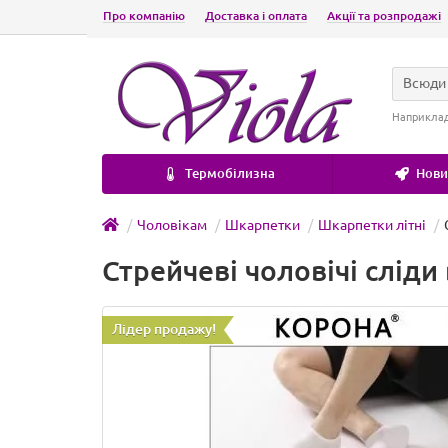
Про компанію
Доставка і оплата
Акції та розпродажі
Всюди
Наприкла
Термобілизна
Новин
Чоловікам
Шкарпетки
Шкарпетки літні
Стрейчеві чоловічі сліди
Лідер продажу!