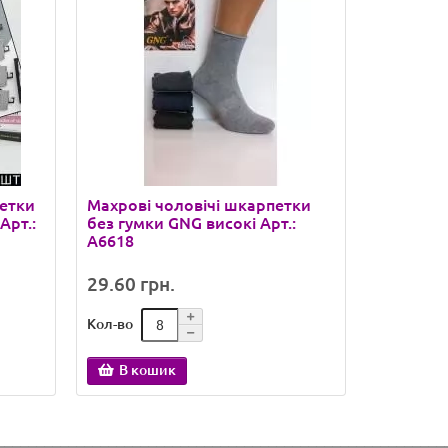
петки
Махрові чоловічі шкарпетки
Стрейче
Арт.:
без гумки GNG високі Арт.:
КОРОНА в
A6618
29.60 грн.
35.69 гр
Кол-во
Кол-во
В кошик
В ко