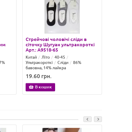
Стрейчові чоловічі сліди в
Стрейчев
ним
сіточку Шугуан ультракороткі
сіточку 
Арт.: A9518-65
Арт.: A95
Китай
Літо
40-45
Китай
Ле
17%
Ультракороткі
Сліди
86%
Ультракор
бавовна, 14% лайкра
хлопок, 1
19.60 грн.
20.63 гр
В кошик
В ко