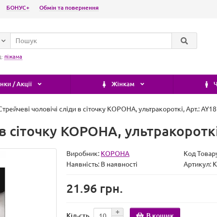
БОНУС+
Обмін та повернення
д:
піжама
ки / Акції
Жінкам
Ч
Стрейчеві чоловічі сліди в сіточку КОРОНА, ультракороткі, Арт.: AY18
 в сіточку КОРОНА, ультракороткі
Виробник:
КОРОНА
Код Товар
Наявність:
В наявності
Артикул: 
21.96 грн.
В кошик
Кіл-сть