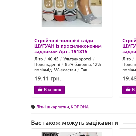
Стрейчові чоловічі сліди
Стрей
ШУГУАН із просиликоненим
ШУГУ
задником Арт.: 191815
задни
Літо
40-45
Ультракороткі
Літо
Повсякденні
85% бавовна, 12%
Повся
поліамід, 3% еластан
Так
поліам
19.11 грн.
19.45
В кошик
В
Літні шкарпетки
,
КОРОНА
Вас також можуть зацікавити