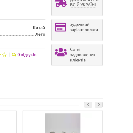
ВСІЙ УКРАЇНІ
Будь-який
Китай
варіант оплати
Лето
Сотні
0 відгуків
задоволених
клієнтів