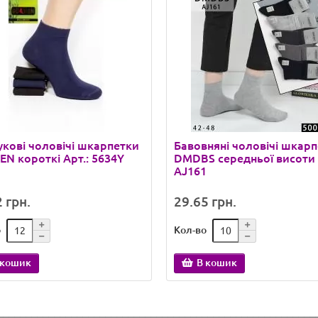
кові чоловічі шкарпетки
Бавовняні чоловічі шкар
N короткі Арт.: 5634Y
DMDBS середньої висоти 
AJ161
 грн.
29.65 грн.
о
Кол-во
 кошик
В кошик