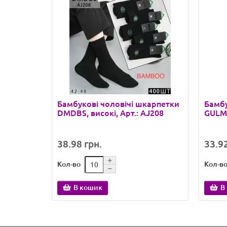
Бамбукові чоловічі шкарпетки
Бамбу
DMDBS, високі, Арт.: AJ208
GULME
38.98 грн.
33.92
Кол-во
Кол-в
В кошик
В