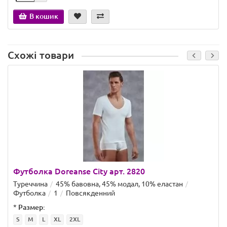
В кошик
Схожі товари
Футболка Doreanse City арт. 2820
Туреччина
45% бавовна, 45% модал, 10% еластан
Футболка
1
Повсякденний
*
Размер:
S
M
L
XL
2XL