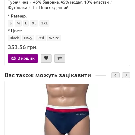
Туреччина
45% бавовна, 45% модал, 10% еластан
Футболка
1
Повсякденний
*
Размер:
S
M
L
XL
2XL
*
Цвет:
Black
Navy
Red
White
353.56 грн.
В кошик
Вас також можуть зацікавити