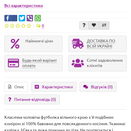
Всі характеристики
0
Найнижчі ціни
ДОСТАВКА ПО
ВСІЙ УКРАЇНІ
Будь-який варіант
Сотні задоволених
оплати
клієнтів
Опис
Характеристики
Відгуків (0)
Питання-відповідь
(0)
Класична чоловіча футболка вільного крою з V-подібним
коміром зі 100% бавовни для повсякденного носіння. Тканина:
кулірка. М'яка та дуже приємна до тіла. Не розтягується і