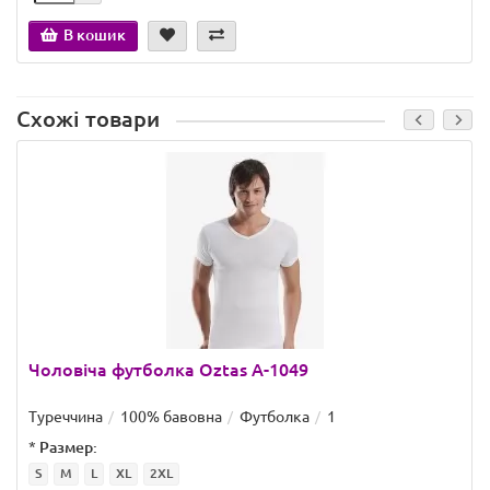
В кошик
Схожі товари
Чоловіча футболка Oztas A-1049
Туреччина
100% бавовна
Футболка
1
*
Размер:
S
M
L
XL
2XL