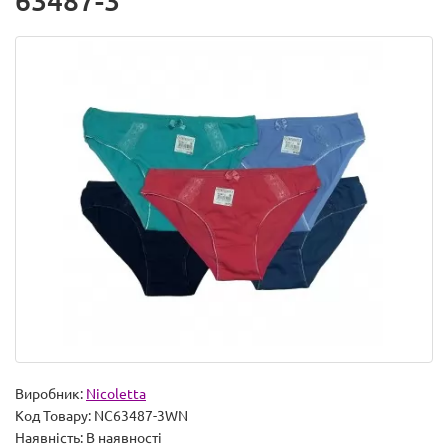
63487-3
Виробник:
Nicoletta
Код Товару:
NC63487-3WN
Наявність:
В наявності