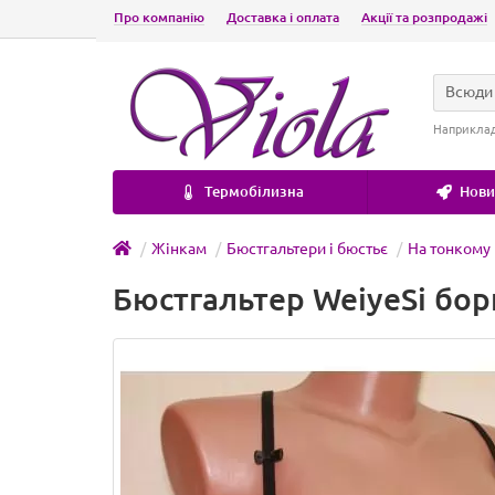
Про компанію
Доставка і оплата
Акції та розпродажі
Всюди
Наприкла
Термобілизна
Новин
Жінкам
Бюстгальтери і бюстьє
На тонкому
Бюстгальтер WeiyeSi бор