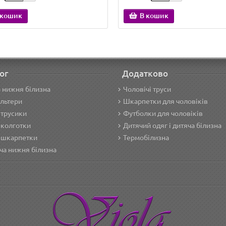
 кошик
В кошик
ог
Додатково
 нижня білизна
Чоловічі труси
льтери
Шкарпетки для чоловіків
 трусики
Футболки для чоловіків
 колготки
Дитячий одяг і дитяча білизна
 шкарпетки
Термобілизна
ча нижня білизна