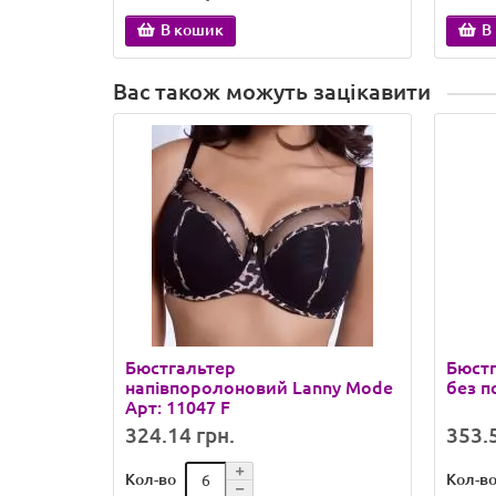
В кошик
В
Вас також можуть зацікавити
Бюстгальтер
Бюстг
напівпоролоновий Lanny Mode
без п
Арт: 11047 F
324.14 грн.
353.5
Кол-во
Кол-в