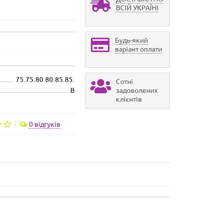
ВСІЙ УКРАЇНІ
Будь-який
варіант оплати
75.75.80.80.85.85.
Сотні
B
задоволених
клієнтів
0 відгуків