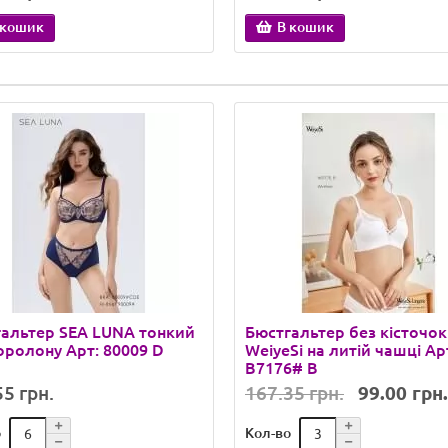
 кошик
В кошик
альтер SEA LUNA тонкий
Бюстгальтер без кісточок
оролону Арт: 80009 D
WeiyeSi на литій чашці Ар
B7176# B
5 грн.
167.35 грн.
99.00 грн.
о
Кол-во