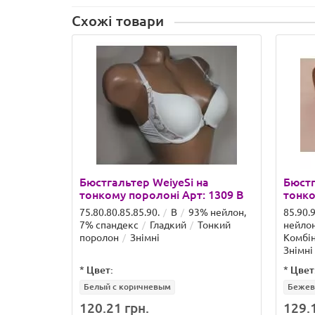
Схожі товари
Бюстгальтер WeiyeSi на
Бюстг
тонкому поролоні Арт: 1309 B
тонко
75.80.80.85.85.90.
B
93% нейлон,
85.90.
7% спандекс
Гладкий
Тонкий
нейлон
поролон
Знімні
Комбі
Знімні
*
Цвет:
*
Цвет
Белый с коричневым
Беже
120.21 грн.
129.1