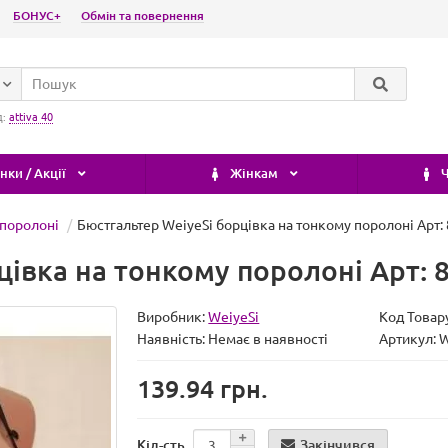
БОНУС+
Обмін та повернення
д:
attiva 40
ки / Акції
Жінкам
Ч
 поролоні
Бюстгальтер WeiyeSi борцівка на тонкому поролоні Арт:
цівка на тонкому поролоні Арт: 
Виробник:
WeiyeSi
Код Товар
Наявність:
Немає в наявності
Артикул: 
139.94 грн.
Закінчився
Кіл-сть