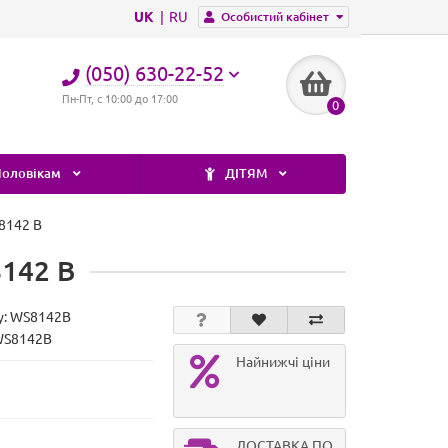
UK
RU
Особистий кабінет
(050) 630-22-52
Пн-Пт, с 10:00 до 17:00
0
оловікам
ДІТЯМ
 8142 B
8142 B
у:
WS8142B
WS8142B
Найнижчі ціни
ДОСТАВКА ПО