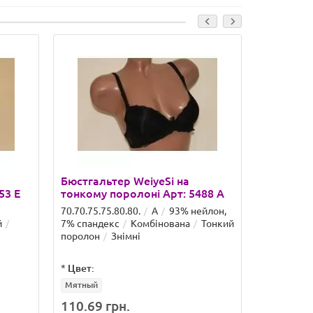
Бюстгальтер WeiyeSi на
Бюстгаль
53 E
тонкому поролоні Арт: 5488 A
тонкому 
70.70.75.75.80.80.
A
93% нейлон,
75.75.80.80
й
7% спандекс
Комбінована
Тонкий
7% спанде
поролон
Знімні
поролон
*
Цвет:
*
Цвет:
Мятный
Кирпичны
110.69 грн.
127.21 