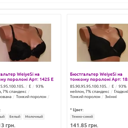
альтер WeiyeSi на
Бюстгальтер WeiyeSi на
му поролоні Арт: 1425 E
тонкому поролоні Арт: 18
95.95.100.105.
E
93%
85.90.95.95.100.105.
E
93%
, 7% спандекс
нейлон, 7% спандекс
Гладки
нована
Тонкий поролон
Тонкий поролон
Знімні
:
*
Цвет:
вый
Белый
Молочный
Темно-синий
3 грн.
141.85 грн.