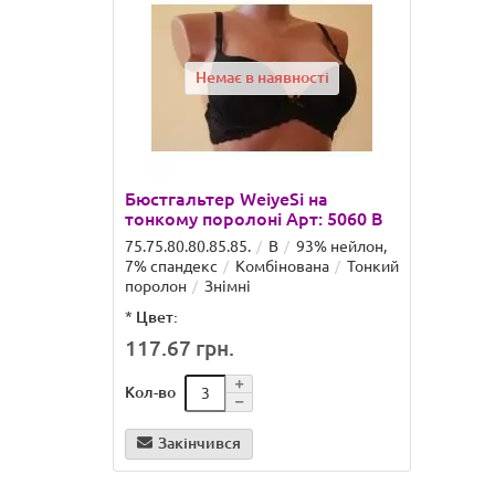
Немає в наявності
Бюстгальтер WeiyeSi на
тонкому поролоні Арт: 5060 B
75.75.80.80.85.85.
B
93% нейлон,
7% спандекс
Комбінована
Тонкий
поролон
Знімні
*
Цвет:
117.67 грн.
Кол-во
Закінчився