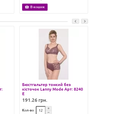
В кошик
В ко
Бюстгальтер тонкий без
Бюстгаль
т:
кісточок Lanny Mode Арт: 8240
поролон
E
A8605# 
191.26 грн.
127.21 
Кол-во
Кол-во