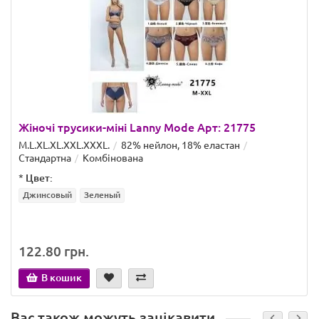
Жіночі трусики-міні Lanny Mode Арт: 21775
M.L.XL.XL.XXL.ХХХL.
82% нейлон, 18% еластан
Стандартна
Комбінована
*
Цвет:
Джинсовый
Зеленый
122.80 грн.
В кошик
Вас також можуть зацікавити