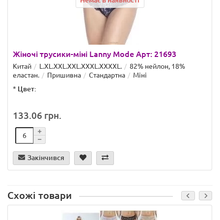
Немає в наявності
Жіночі трусики-міні Lanny Mode Арт: 21693
Китай
L.XL.XXL.XXL.ХХХL.XXXXL.
82% нейлон, 18%
еластан.
Пришивна
Стандартна
Міні
*
Цвет:
133.06 грн.
Закінчився
Схожі товари