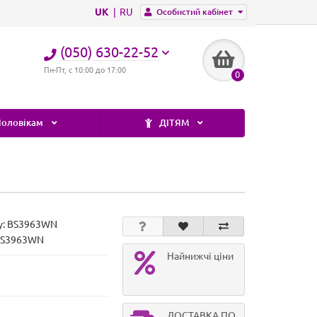
UK
RU
Особистий кабінет
(050) 630-22-52
Пн-Пт, с 10:00 до 17:00
0
оловікам
ДІТЯМ
у:
BS3963WN
 BS3963WN
Найнижчі ціни
ДОСТАВКА ПО