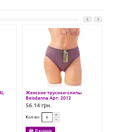
RL
Женские трусики-слипы
Жіночі т
Beisdanna Арт: 2012
Mode Арт
56.14 грн.
136.37 
Кол-во
Кол-во
В кошик
В ко