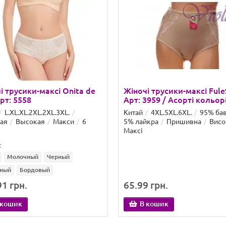
і трусики-максі Onita de
Жіночі трусики-максі Ful
рт: 5558
Арт: 3959 / Асорті кольорі
L.XL.XL.2XL.2XL.3XL.
Китай
4XL.5XL.6XL.
95% бав
ая
Высокая
Макси
6
5% лайкра
Пришивна
Висо
Максі
:
Молочный
Черный
ный
Бордовый
1 грн.
65.99 грн.
 кошик
В кошик