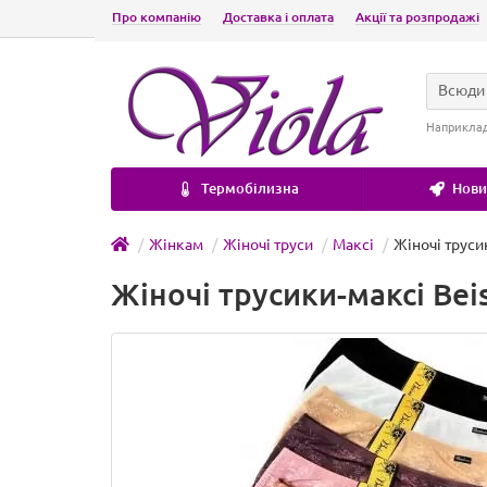
Про компанію
Доставка і оплата
Акції та розпродажі
Всюди
Наприкла
Термобілизна
Новин
Жінкам
Жіночі труси
Максі
Жіночі труси
Жіночі трусики-максі Bei