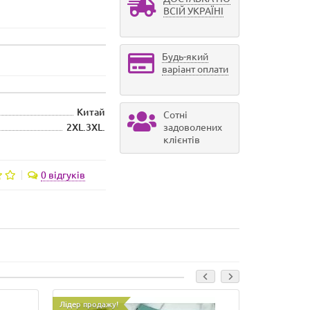
ВСІЙ УКРАЇНІ
Будь-який
варіант оплати
Китай
Сотні
2XL.3XL.
задоволених
клієнтів
0 відгуків
Лідер продажу!