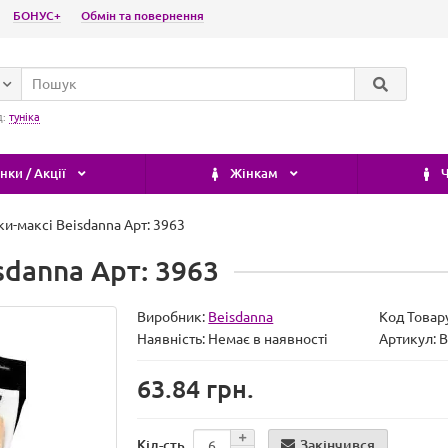
БОНУС+
Обмін та повернення
д:
туніка
ки / Акції
Жінкам
Ч
ки-максі Beisdanna Арт: 3963
sdanna Арт: 3963
Виробник:
Beisdanna
Код Товар
Наявність:
Немає в наявності
Артикул:
63.84 грн.
Закінчився
Кіл-сть