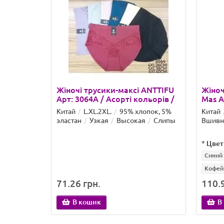
Жіночі трусики-максі ANTTIFU
Жіноч
Арт: 3064A / Асорті кольорів /
Mas А
Китай
L.XL.2XL.
95% хлопок, 5%
Китай
эластан
Узкая
Высокая
Слипы
Вшивн
*
Цвет
Синий
Кофей
71.26 грн.
110.9
В кошик
В