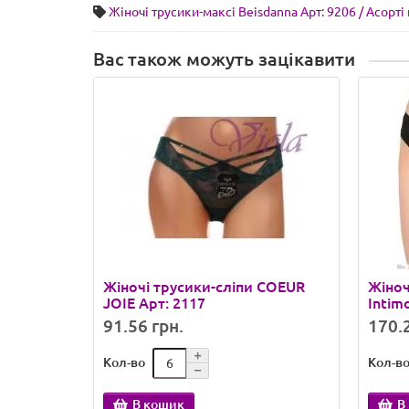
Жіночі трусики-максі Beisdanna Арт: 9206 / Асорті 
Вас також можуть зацікавити
Жіночі трусики-сліпи COEUR
Жіноч
JOIE Арт: 2117
Intim
91.56 грн.
170.2
Кол-во
Кол-в
В кошик
В