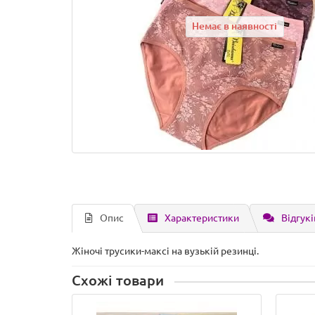
Немає в наявності
Опис
Характеристики
Відгукі
Жіночі трусики-максі на вузькій резинці.
Схожі товари