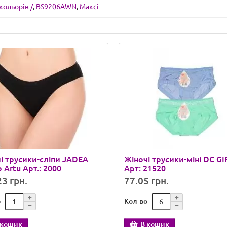
кольорів /
,
BS9206AWN
,
Максі
і трусики-сліпи JADEA
Жіночі трусики-міні DC GI
o Artu Арт.: 2000
Арт: 21520
3 грн.
77.05 грн.
о
Кол-во
 кошик
В кошик