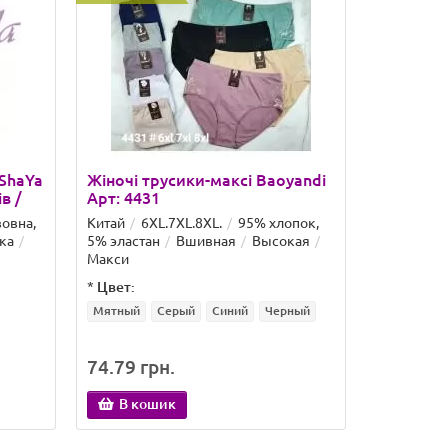
eShaYa
Жіночі трусики-максі Baoyandi
Жіночі т
в /
Арт: 4431
Арт: 237
овна,
Китай
6XL.7XL.8XL.
95% хлопок,
Китай
4X
ка
5% эластан
Вшивная
Высокая
5% эласта
Макси
Макси
*
Цвет:
*
Цвет:
Мятный
Серый
Синий
Черный
Зеленый
74.79 грн.
69.67 гр
В кошик
В ко