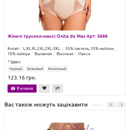
Жіночі трусики-максі Onita de Mas Арт: 5686
Китай
L.XL.XL.2XL.2XL.3XL.
55% тактель, 35% нейлон,
10% лайкра
Вшивная
Высокая
Макси
*
Цвет:
Черный
Бежевый
Молочный
123.16 грн.
В кошик
Вас також можуть зацікавити