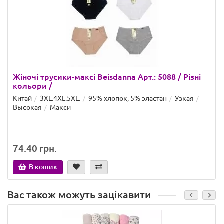
Жіночі трусики-максі Beisdanna Арт.: 5088 / Різні
кольори /
Китай
3XL.4XL.5XL.
95% хлопок, 5% эластан
Узкая
Высокая
Макси
74.40 грн.
В кошик
Вас також можуть зацікавити