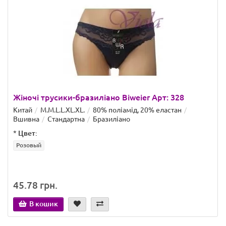
Жіночі трусики-бразиліано Biweier Арт: 328
Китай
M.M.L.L.XL.XL.
80% поліамід, 20% еластан
Вшивна
Стандартна
Бразиліано
*
Цвет:
Розовый
45.78 грн.
В кошик