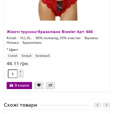
Жіночі трусики-бразиліано Biweier Арт: 686
Китай
M.L.XL.
80% поліамід, 20% еластан
Вшивна
Низька
Бразиліано
*
Цвет:
Синий
Белый
Бежевый
46.11 грн.
В кошик
Схожі товари