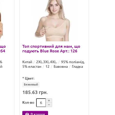
Н
 що
Топ спортивний для мам, що
Топ спор
054
годують Blue Rose Арт.: 126
годують 
%
Китай
2XL.3XL.4XL.
95% поліамід,
Китай
M/
ий
5% еластан
12
Бавовна
Гладка
5% еласта
*
Цвет:
*
Цвет:
Бежевый
185.63 грн.
164.83 
Кол-во
Кол-во