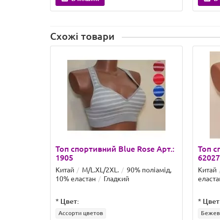
В кошик
В
Схожі товари
Топ спортивний Blue Rose Арт.:
Топ с
1905
6202
Китай
M/L.XL/2XL.
90% поліамід,
Китай
10% еластан
Гладкий
еласта
*
Цвет:
*
Цвет