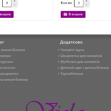
о
Кол-во
 кошик
В кошик
ог
Додатково
 нижня білизна
Чоловічі труси
льтери
Шкарпетки для чоловіків
 трусики
Футболки для чоловіків
 колготки
Дитячий одяг і дитяча білизна
 шкарпетки
Термобілизна
ча нижня білизна