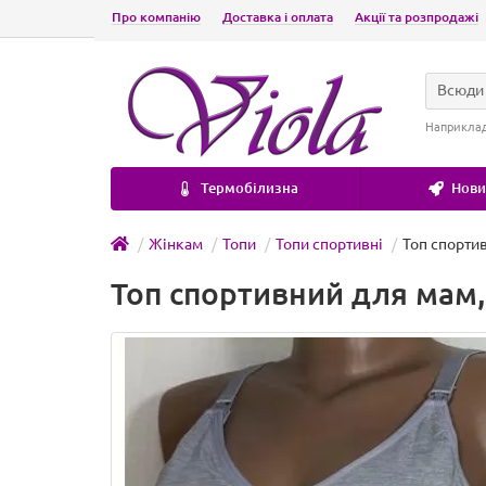
Про компанію
Доставка і оплата
Акції та розпродажі
Всюди
Наприкла
Термобілизна
Новин
Жінкам
Топи
Топи спортивні
Топ спортив
Топ спортивний для мам,