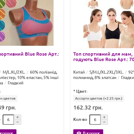
портивний Blue Rose Арт.:
Топ спортивний для мам,
годують Blue Rose Арт.: 7
M/L.XL/2XL.
60% поліамід,
Китай
S/M.L/XL.2XL/3XL.
92
ліестер, 10% еластан, 5% інші
полиамид, 8% элатсан
Гладк
на
Гладкий
:
*
Цвет:
и цветов
Асcорти цветов
(+2.25 грн.)
9 грн.
162.32 грн.
о
Кол-во