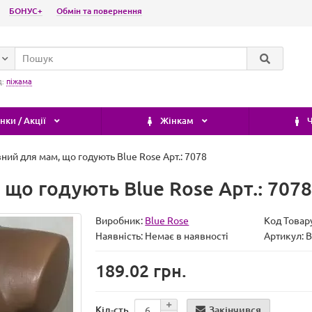
БОНУС+
Обмін та повернення
д:
піжама
ки / Акції
Жінкам
Ч
ний для мам, що годують Blue Rose Арт.: 7078
 що годують Blue Rose Арт.: 7078
Виробник:
Blue Rose
Код Товар
Наявність:
Немає в наявності
Артикул: 
189.02 грн.
Закінчився
Кіл-сть