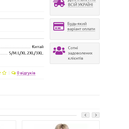
ВСІЙ УКРАЇНІ
Будь-який
варіант оплати
Китай
Сотні
S/M.L/XL.2XL/3XL.
задоволених
клієнтів
0 відгуків