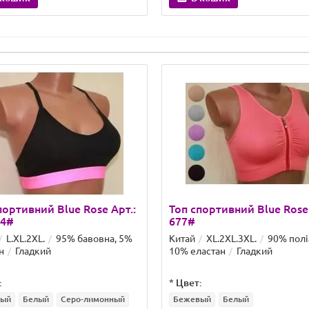
 кошик
В кошик
портивний Blue Rose Арт.:
Топ спортивний Blue Rose 
74#
677#
L.XL.2XL.
95% бавовна, 5%
Китай
XL.2XL.3XL.
90% полі
н
Гладкий
10% еластан
Гладкий
:
*
Цвет: