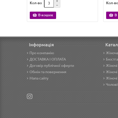
Кол-во
Кол-в
В кошик
В
Інформація
Катал
Про компанію
Жіноча
ДОСТАВКА І ОПЛАТА
Бюстга
Договір публічної оферти
Жіночі
Обмін та повернення
Жіночі
Мапа сайту
Жіночі
Чолові