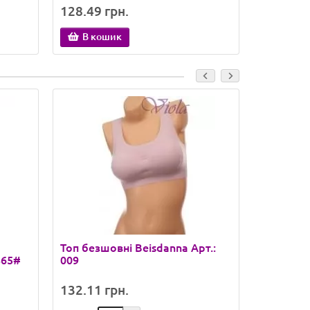
Ассорти цветов
Ассорти цв
128.49 грн.
122.55 
В кошик
В ко
Топ безшовні Beisdanna Арт.:
Топ глад
865#
009
тонкому 
132.11 грн.
138.06 