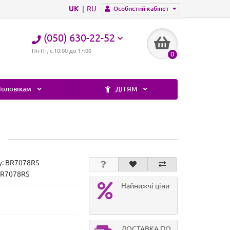
UK
RU
Особистий кабінет
(050) 630-22-52
Пн-Пт, с 10:00 до 17:00
0
оловікам
ДІТЯМ
у:
BR7078RS
BR7078RS
Найнижчі ціни
ДОСТАВКА ПО