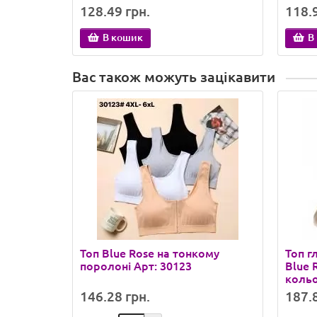
Ассорти цветов
Беже
128.49 грн.
118.9
В кошик
В
Вас також можуть зацікавити
Топ Blue Rose на тонкому
Топ г
поролоні Арт: 30123
Blue 
кольо
146.28 грн.
187.8