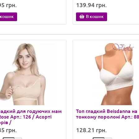
вый
Белый
Серо-лимонный
Бежевый
Белый
5 грн.
139.94 грн.
 кошик
В кошик
ладкий для годуючих мам
Топ гладкий Beisdanna на
Rose Арт.: 126 / Асорті
тонкому поролоні Арт.: 8
рів /
5 грн.
128.21 грн.