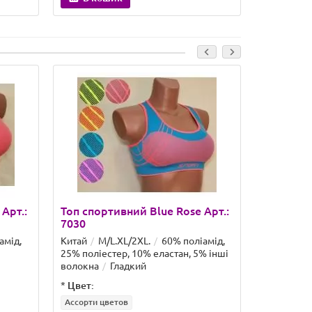
В кошик
Закін
Арт.:
Топ спортивний Blue Rose Арт.:
Топ спор
7030
7031#
амід,
Китай
M/L.XL/2XL.
60% поліамід,
Китай
S/
25% поліестер, 10% еластан, 5% інші
10% еласт
волокна
Гладкий
*
Цвет:
*
Цвет: