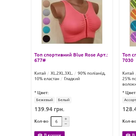
Топ спортивний Blue Rose Арт.:
Топ с
677#
7030
Китай
XL.2XL.3XL.
90% поліамід,
Китай
10% еластан
Гладкий
25% по
волок
*
Цвет:
*
Цвет
Бежевый
Белый
Ассорт
139.94 грн.
128.4
Кол-во
Кол-в