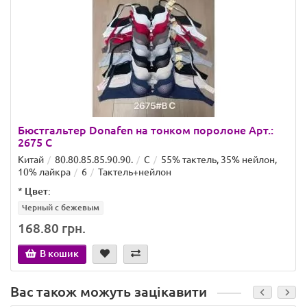
Бюстгальтер Donafen на тонком поролоне Арт.:
2675 C
Китай
80.80.85.85.90.90.
C
55% тактель, 35% нейлон,
10% лайкра
6
Тактель+нейлон
*
Цвет:
Черный с бежевым
168.80 грн.
В кошик
Вас також можуть зацікавити