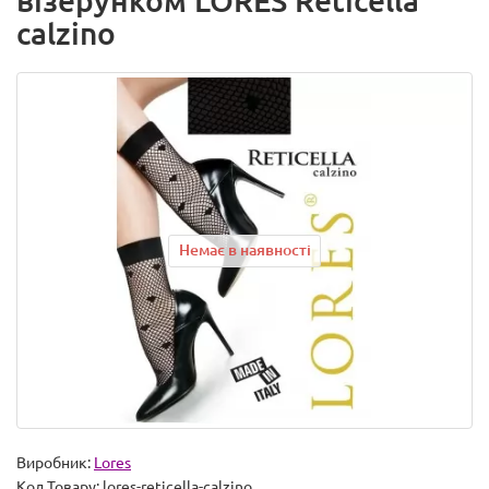
візерунком LORES Reticella
calzino
Немає в наявності
Виробник:
Lores
Код Товару:
lores-reticella-calzino