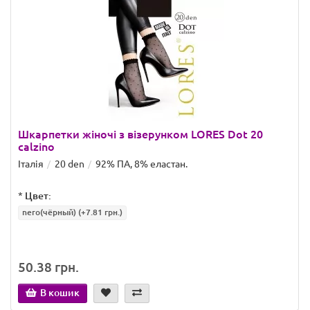
Шкарпетки жіночі з візерунком LORES Dot 20
calzino
Італія
20 den
92% ПА, 8% еластан.
*
Цвет:
nero(чёрный)
(+7.81 грн.)
50.38 грн.
В кошик