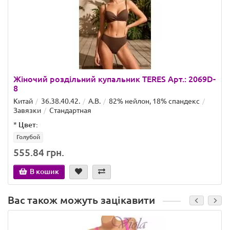
Жіночий роздільний купальник TERES Арт.: 2069D-
8
Китай
36.38.40.42.
A.B.
82% нейлон, 18% спандекс
Завязки
Стандартная
*
Цвет:
Голубой
555.84 грн.
В кошик
Вас також можуть зацікавити