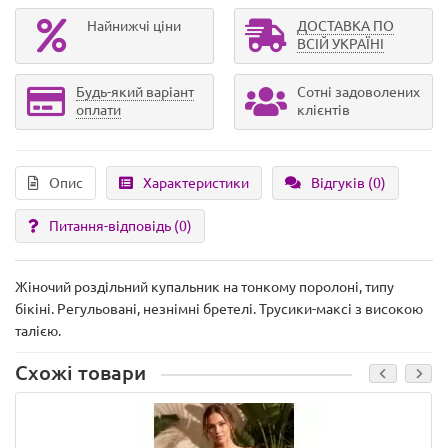
Найнижчі ціни
ДОСТАВКА ПО
ВСІЙ УКРАЇНІ
Будь-який варіант
Сотні задоволених
оплати
клієнтів
Опис
Характеристики
Відгуків (0)
Питання-відповідь
(0)
Жіночий роздільний купальник на тонкому поролоні, типу
бікіні. Регульовані, незнімні бретелі. Трусики-максі з високою
талією.
Схожі товари