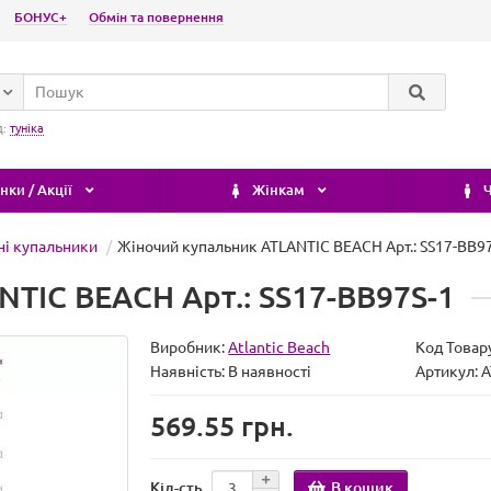
БОНУС+
Обмін та повернення
д:
туніка
ки / Акції
Жінкам
Ч
ні купальники
Жіночий купальник ATLANTIC BEACH Арт.: SS17-BB9
TIC BEACH Арт.: SS17-BB97S-1
Виробник:
Atlantic Beach
Код Товар
Наявність:
В наявності
Артикул: 
569.55 грн.
В кошик
Кіл-сть