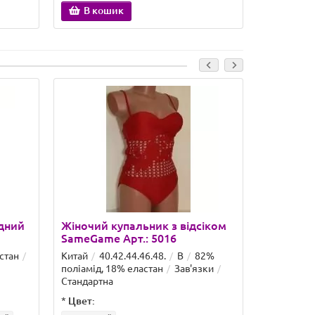
В кошик
Закін
дний
Жіночий купальник з відсіком
Жіночий 
SameGame Арт.: 5016
SameGame
стан
Китай
40.42.44.46.48.
B
82%
Китай
36
поліамід, 18% еластан
Зав'язки
поліамід, 
Стандартна
Стандартн
*
Цвет:
*
Цвет: