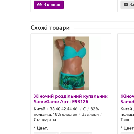
В кошик
За
Схожі товари
Жіночий роздільний купальник
Жіноч
SameGame Арт.: E93126
SameG
Китай
38.40.42.44.46.
C
82%
Китай
поліамід, 18% еластан
Зав'язки
поліам
Стандартна
Танк
*
Цвет:
*
Цвет