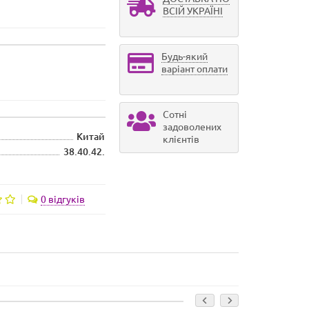
ВСІЙ УКРАЇНІ
Будь-який
варіант оплати
Сотні
задоволених
Китай
клієнтів
38.40.42.
0 відгуків