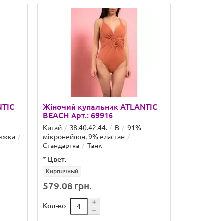
Н
NTIC
Жіночий купальник ATLANTIC
Жіночий
BEACH Арт.: 69916
BEACH Ар
Китай
38.40.42.44.
B
91%
Китай
40
яжка
мікронейлон, 9% еластан
мікронейл
Стандартна
Танк
Стандартн
*
Цвет:
*
Цвет:
Кирпичный
579.08 грн.
611.63 
Кол-во
Кол-во