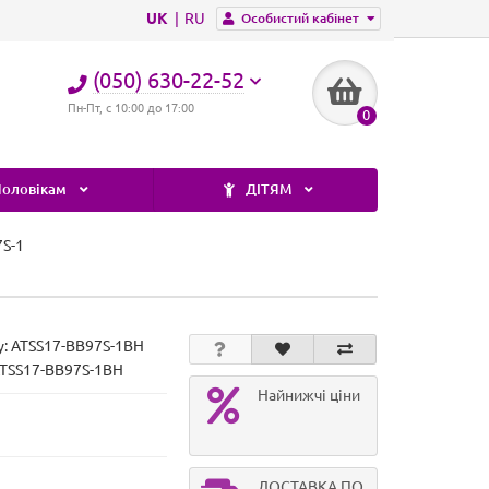
UK
RU
Особистий кабінет
(050) 630-22-52
Пн-Пт, с 10:00 до 17:00
0
оловікам
ДІТЯМ
7S-1
у:
ATSS17-BB97S-1BH
ATSS17-BB97S-1BH
Найнижчі ціни
ДОСТАВКА ПО