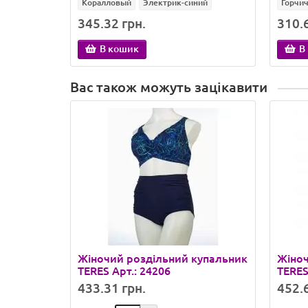
Коралловый
Электрик-синий
Горчи
345.32 грн.
310.6
В кошик
В
Вас також можуть зацікавити
Жіночий роздільний купальник
Жіноч
TERES Арт.: 24206
TERES
433.31 грн.
452.6