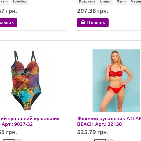
чный
Голубой
Красный
Синий
Хаки
Черн
7 грн.
297.38 грн.
 кошик
В кошик
ий суцільний купальник
Жіночий купальник ATLA
 Арт.: 9027-32
BEACH Арт.: 32130
5 грн.
525.79 грн.