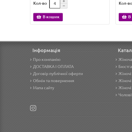
Кол-во
Кол-в
В кошик
В
Інформація
Катал
Про компанію
Жіноча
ДОСТАВКА І ОПЛАТА
Бюстга
Договір публічної оферти
Жіночі
Обмін та повернення
Жіночі
Мапа сайту
Жіночі
Чолові