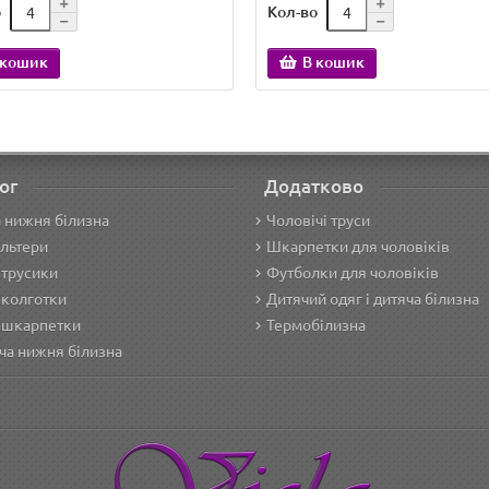
о
Кол-во
 кошик
В кошик
ог
Додатково
 нижня білизна
Чоловічі труси
льтери
Шкарпетки для чоловіків
 трусики
Футболки для чоловіків
 колготки
Дитячий одяг і дитяча білизна
 шкарпетки
Термобілизна
ча нижня білизна