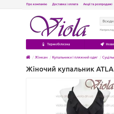
Про компанію
Доставка і оплата
Акції та розпродажі
Всюди
Наприкла
Термобілизна
Новин
Жінкам
Купальники і пляжний одяг
Суціль
Жіночий купальник ATLAN