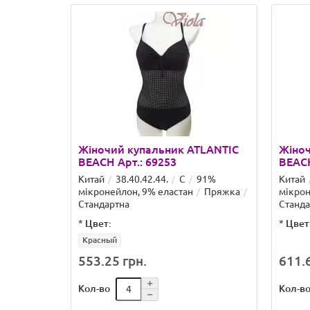
Жіночий купальник ATLANTIC
Жіноч
BEACH Арт.: 69253
BEACH
Китай
38.40.42.44.
C
91%
Китай
мікронейлон, 9% еластан
Пряжка
мікрон
Стандартна
Станда
*
Цвет:
*
Цвет
Красный
553.25 грн.
611.6
Кол-во
Кол-в