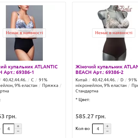
Немає в наявності
Немає в наявності
ий купальник ATLANTIC
Жіночий купальник ATLA
 Арт.: 69386-1
BEACH Арт.: 69386-2
40.42.44.46.
C
91%
Китай
40.42.44.46.
D
91%
ейлон, 9% еластан
Пряжка
мікронейлон, 9% еластан
Пр
ртна
Стандартна
:
*
Цвет:
3 грн.
585.27 грн.
о
Кол-во