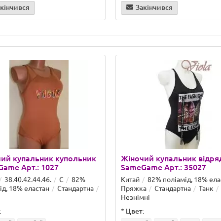
кінчився
Закінчився
ий купальник купольник
Жіночий купальник відря
ame Арт.: 1027
SameGame Арт.: 35027
38.40.42.44.46.
C
82%
Китай
82% поліамід, 18% ела
ід, 18% еластан
Стандартна
Пряжка
Стандартна
Танк
Незнімні
:
*
Цвет: