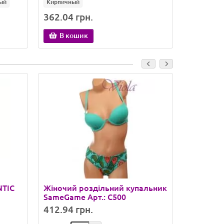
ый
Кирпичный
Бирюзовы
362.04 грн.
362.04 
В кошик
В ко
NTIC
Жіночий роздільний купальник
Жіночий 
SameGame Арт.: C500
SameGame
412.94 грн.
392.16 