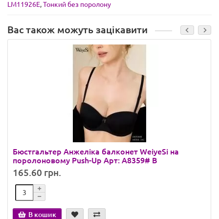
LM11926E
,
Тонкий без поролону
Вас також можуть зацікавити
Бюстгальтер Анжеліка балконет WeiyeSi на
поролоновому Push-Up Арт: A8359# B
165.60 грн.
В кошик