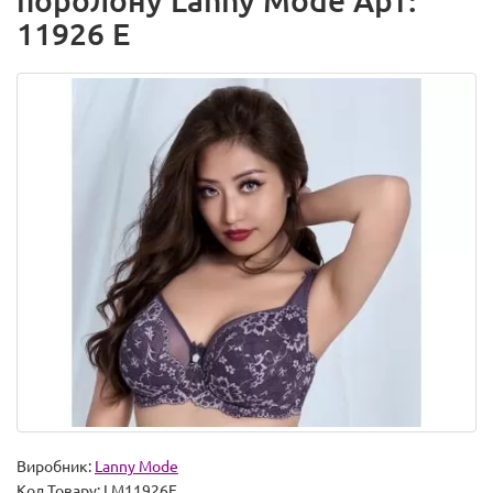
поролону Lanny Mode Арт:
11926 E
Виробник:
Lanny Mode
Код Товару:
LM11926E