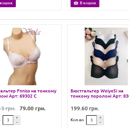
 кошик
В кошик
альтер Fnniss на тонкому
Бюстгальтер WeiyeSi на
оні Арт: 69302 C
тонкому поролоні Арт: 8
3 грн.
79.00 грн.
199.60 грн.
о
Кол-во