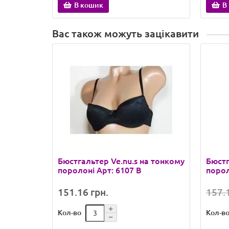
В кошик
В
Вас також можуть зацікавити
Бюстгальтер Ve.nu.s на тонкому
Бюстг
поролоні Арт: 6107 B
порол
151.16 грн.
157.1
Кол-во
Кол-в