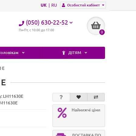
UK
RU
Особистий кабінет
(050) 630-22-52
Пн-Пт, с 10:00 до 17:00
0
оловікам
ДІТЯМ
0 E
 E
у:
LM11630E
LM11630E
Найнижчі ціни
ДОСТАВКА ПО