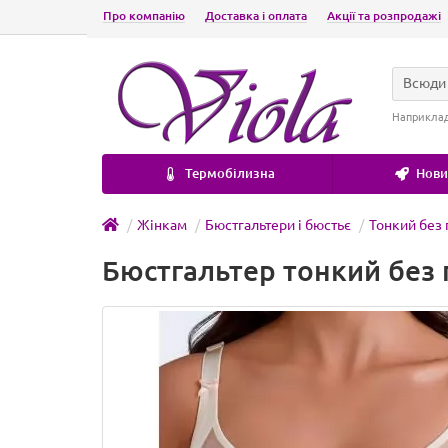
Про компанію
Доставка і оплата
Акції та розпродажі
Всюди
Наприкла
Термобілизна
Новин
Жінкам
Бюстгальтери і бюстьє
Тонкий без
Бюстгальтер тонкий без 