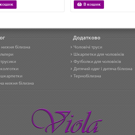
 кошик
В кошик
ог
Додатково
 нижня білизна
Чоловічі труси
льтери
Шкарпетки для чоловіків
 трусики
Футболки для чоловіків
 колготки
Дитячий одяг і дитяча білизна
 шкарпетки
Термобілизна
ча нижня білизна