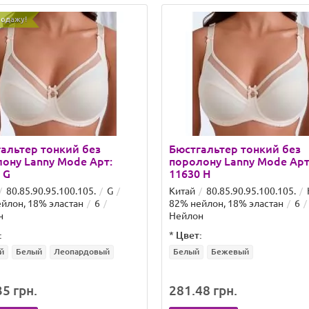
родажу!
альтер тонкий без
Бюстгальтер тонкий без
ону Lanny Mode Арт:
поролону Lanny Mode Арт
 G
11630 H
80.85.90.95.100.105.
G
Китай
80.85.90.95.100.105.
йлон, 18% эластан
6
82% нейлон, 18% эластан
6
н
Нейлон
:
*
Цвет:
й
Белый
Леопардовый
Белый
Бежевый
5 грн.
281.48 грн.