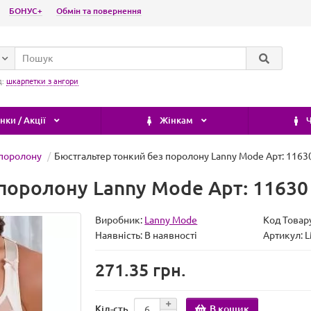
БОНУС+
Обмін та повернення
д:
шкарпетки з ангори
ки / Акції
Жінкам
Ч
 поролону
Бюстгальтер тонкий без поролону Lanny Mode Арт: 1163
поролону Lanny Mode Арт: 11630
Виробник:
Lanny Mode
Код Товар
Наявність:
В наявності
Артикул: 
271.35 грн.
В кошик
Кіл-сть