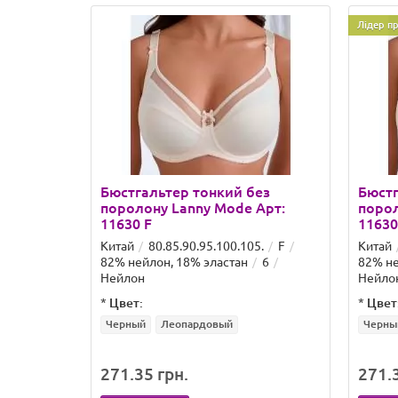
Лідер п
Бюстгальтер тонкий без
Бюстг
поролону Lanny Mode Арт:
порол
11630 F
11630
Китай
80.85.90.95.100.105.
F
Китай
82% нейлон, 18% эластан
6
82% не
Нейлон
Нейло
*
Цвет:
*
Цвет
Черный
Леопардовый
Черны
271.35 грн.
271.3