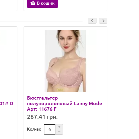
В кошик
В ко
Бюстгальтер
Бюстгаль
301# D
полупоролоновый Lanny Mode
тонкому 
Арт: 11676 F
C
267.41 грн.
198.39 
Кол-во
Кол-во