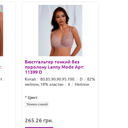
Бюстгальтер тонкий без
Бюстгаль
:
поролону Lanny Mode Арт:
поролону
11399 D
11399 E
H
Китай
80.85.90.90.95.100.
D
82%
Китай
80
нейлон, 18% эластан
6
Нейлон
нейлон, 1
*
Цвет:
*
Цвет:
Темно-синий
Темно-син
265.26 грн.
265.26 