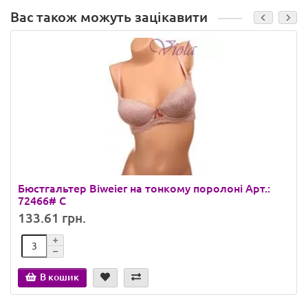
Вас також можуть зацікавити
Бюстгальтер Biweier на тонкому поролоні Арт.:
72466# C
133.61 грн.
В кошик