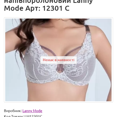
напівпоролоновий Lanny
Mode Арт: 12301 C
Немає в наявності
Виробник:
Lanny Mode
Код Товару:
LM12301C