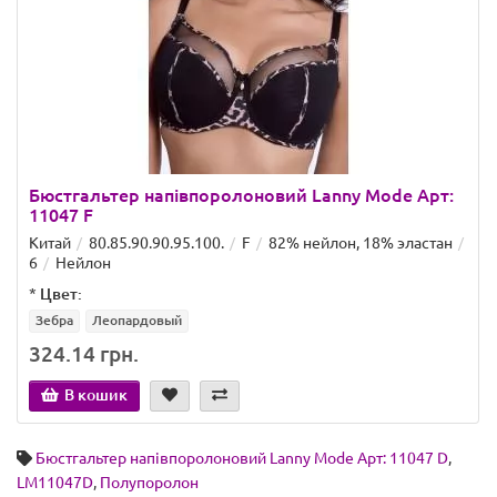
Бюстгальтер напівпоролоновий Lanny Mode Арт:
11047 F
Китай
80.85.90.90.95.100.
F
82% нейлон, 18% эластан
6
Нейлон
*
Цвет:
Зебра
Леопардовый
324.14 грн.
В кошик
Бюстгальтер напівпоролоновий Lanny Mode Арт: 11047 D
,
LM11047D
,
Полупоролон