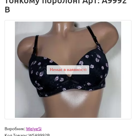
тонкому поролоні Арт: A9992
B
Немає в наявності
Виробник:
WeiyeSi
Код Товару:
WSA9992B