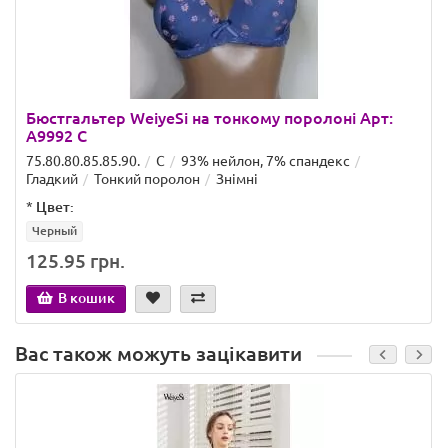
Бюстгальтер WeiyeSi на тонкому поролоні Арт:
A9992 C
75.80.80.85.85.90.
C
93% нейлон, 7% спандекс
Гладкий
Тонкий поролон
Знімні
*
Цвет:
Черный
125.95 грн.
В кошик
Вас також можуть зацікавити