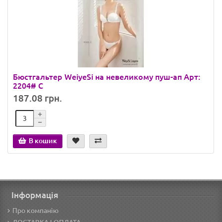
Бюстгальтер WeiyeSi на невеликому пуш-ап Арт:
2204# C
187.08 грн.
В кошик
Інформація
Про компанію