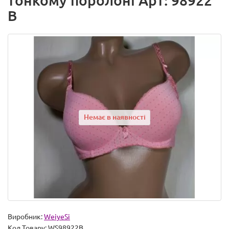
тонкому поролоні Арт: 98922
B
Немає в наявності
Виробник:
WeiyeSi
Код Товару:
WS98922B