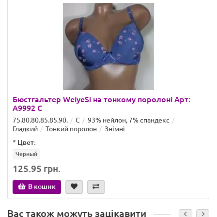
Бюстгальтер WeiyeSi на тонкому поролоні Арт:
A9992 C
75.80.80.85.85.90.
C
93% нейлон, 7% спандекс
Гладкий
Тонкий поролон
Знімні
*
Цвет:
Черный
125.95 грн.
В кошик
Вас також можуть зацікавити