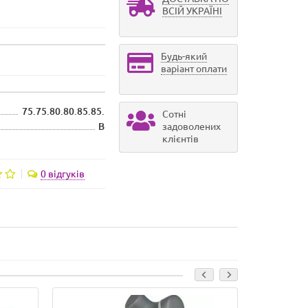
ВСІЙ УКРАЇНІ
Будь-який
варіант оплати
75.75.80.80.85.85.
Сотні
B
задоволених
клієнтів
0 відгуків