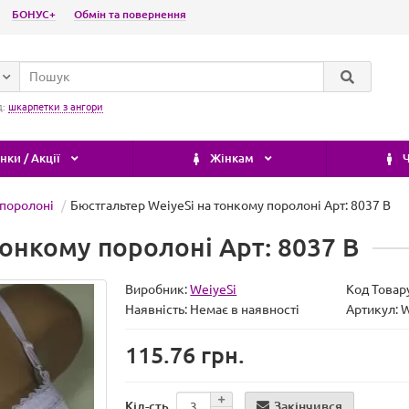
БОНУС+
Обмін та повернення
д:
шкарпетки з ангори
ки / Акції
Жінкам
Ч
 поролоні
Бюстгальтер WeiyeSi на тонкому поролоні Арт: 8037 B
тонкому поролоні Арт: 8037 B
Виробник:
WeiyeSi
Код Товар
Наявність:
Немає в наявності
Артикул: 
115.76 грн.
Закінчився
Кіл-сть