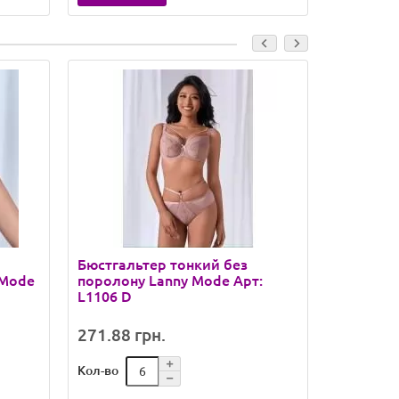
Бюстгальтер тонкий без
Бюстгаль
 Mode
поролону Lanny Mode Арт:
поролону
L1106 D
11566 D
271.88 грн.
287.09 
Кол-во
Кол-во