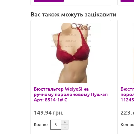
Вас також можуть зацікавити
Бюстгальтер WeiyeSi на
Бюстг
ручному поролоновому Пуш-ап
порол
Арт: 8514-1# С
11245
149.94 грн.
223.7
Кол-во
Кол-в