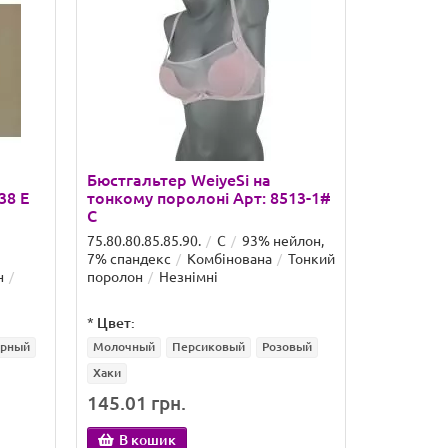
Бюстгальтер WeiyeSi на
Бюстгаль
38 E
тонкому поролоні Арт: 8513-1#
тонкому 
C
C
75.80.80.85.85.90.
C
93% нейлон,
75.80.80.85
7% спандекс
Комбінована
Тонкий
7% спанде
н
поролон
Незнімні
поролон
*
Цвет:
*
Цвет:
рный
Молочный
Персиковый
Розовый
Молочный
Хаки
Хаки
145.01 грн.
135.48 
В кошик
В ко