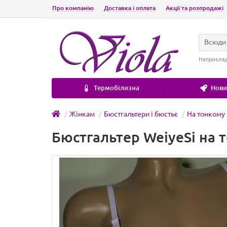
Про компанію
Доставка і оплата
Акції та розпродажі
Всюди
Наприкла
Термобілизна
Новин
Жінкам
Бюстгальтери і бюстьє
На тонкому
Бюстгальтер WeiyeSi на 