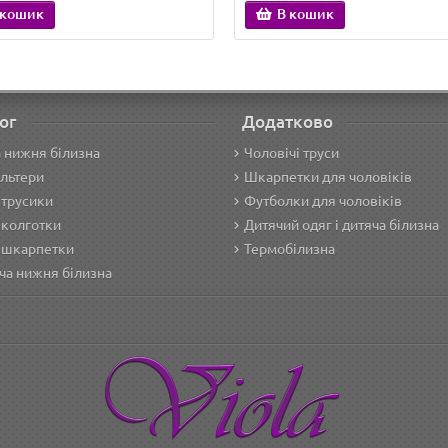
 кошик
В кошик
ог
Додатково
 нижня білизна
Чоловічі труси
льтери
Шкарпетки для чоловіків
 трусики
Футболки для чоловіків
 колготки
Дитячий одяг і дитяча білизна
 шкарпетки
Термобілизна
ча нижня білизна