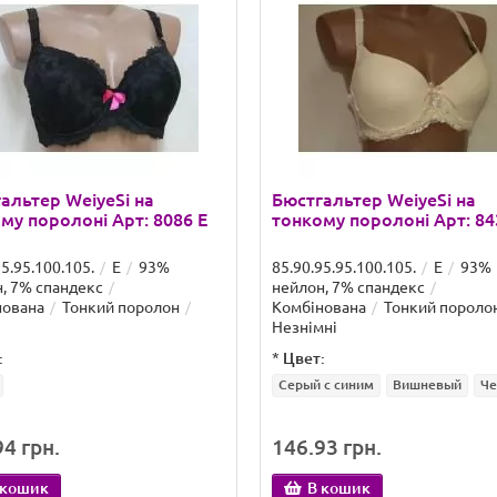
альтер WeiyeSi на
Бюстгальтер WeiyeSi на
му поролоні Арт: 8086 E
тонкому поролоні Арт: 84
95.95.100.105.
E
93%
85.90.95.95.100.105.
E
93%
, 7% спандекс
нейлон, 7% спандекс
нована
Тонкий поролон
Комбінована
Тонкий пороло
Незнімні
:
*
Цвет:
Серый с синим
Вишневый
Че
4 грн.
146.93 грн.
 кошик
В кошик