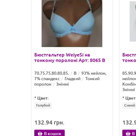
Бюстгальтер WeiyeSi на
Бюстг
тонкому поролоні Арт: 8065 B
тонко
70.75.75.80.80.85.
B
93% нейлон,
85.90.
7% спандекс
Гладкий
Тонкий
нейлон
поролон
Знімні
Комбі
Знімні
*
Цвет:
*
Цвет
Голубой
Синий
132.94 грн.
132.9
В кошик
В