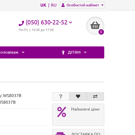
UK
RU
Особистий кабінет
(050) 630-22-52
Пн-Пт, с 10:00 до 17:00
0
оловікам
ДІТЯМ
у:
WS8037B
WS8037B
Найнижчі ціни
ДОСТАВКА ПО