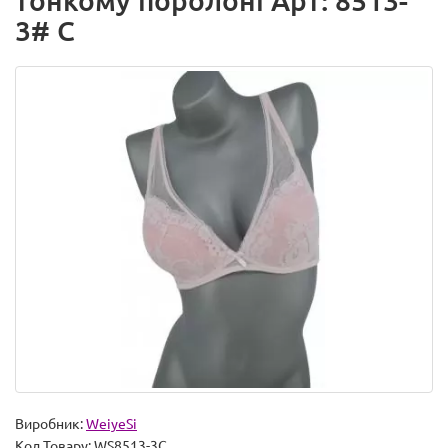
тонкому поролоні Арт: 8513-
3# C
Виробник:
WeiyeSi
Код Товару:
WS8513-3C